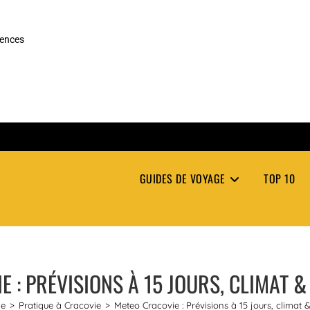
rences
GUIDES DE VOYAGE
TOP 10
 : PRÉVISIONS À 15 JOURS, CLIMAT 
ie
>
Pratique à Cracovie
>
Meteo Cracovie : Prévisions à 15 jours, climat 