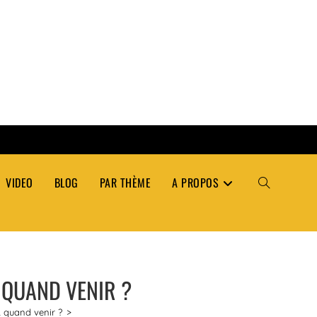
VIDEO
BLOG
PAR THÈME
A PROPOS
TOGGLE
WEBSITE
& QUAND VENIR ?
SEARCH
& quand venir ?
>