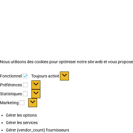
Nous utilisons des cookies pour optimiser notre site web et vous proposer 
Fonctionnel
Fonctionnel
Toujours activé
Préférences
Préférences
Statistiques
Statistiques
Marketing
Marketing
Gérer les options
Gérer les services
Gérer {vendor_count} fournisseurs