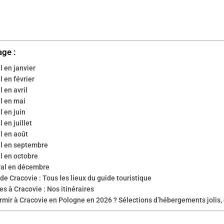
age :
l en janvier
l en février
l en avril
al en mai
l en juin
l en juillet
l en août
al en septembre
al en octobre
val en décembre
de Cracovie : Tous les lieux du guide touristique
s à Cracovie : Nos itinéraires
rmir à Cracovie en Pologne en 2026 ? Sélections d’hébergements jolis,