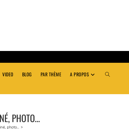
VIDEO
BLOG
PAR THÈME
A PROPOS
TOGGLE
WEBSITE
INÉ, PHOTO…
SEARCH
ciné, photo…
>