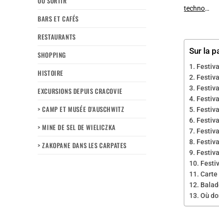
OÙ SORTIR
techno
…
BARS ET CAFÉS
RESTAURANTS
Sur la p
SHOPPING
Festiva
HISTOIRE
Festiva
Festiva
EXCURSIONS DEPUIS CRACOVIE
Festiv
> CAMP ET MUSÉE D’AUSCHWITZ
Festiva
Festiva
> MINE DE SEL DE WIELICZKA
Festiva
Festiv
> ZAKOPANE DANS LES CARPATES
Festiv
Festi
Carte 
Balade
Où do