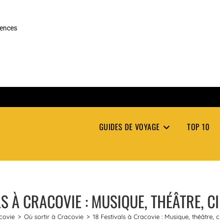
rences
GUIDES DE VOYAGE
TOP 10
LS À CRACOVIE : MUSIQUE, THÉÂTRE, C
covie
>
Où sortir à Cracovie
>
18 Festivals à Cracovie : Musique, théâtre, 