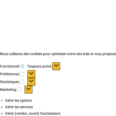
Nous utilisons des cookies pour optimiser notre site web et vous proposer 
Fonctionnel
Fonctionnel
Toujours activé
Préférences
Préférences
Statistiques
Statistiques
Marketing
Marketing
Gérer les options
Gérer les services
Gérer {vendor_count} fournisseurs