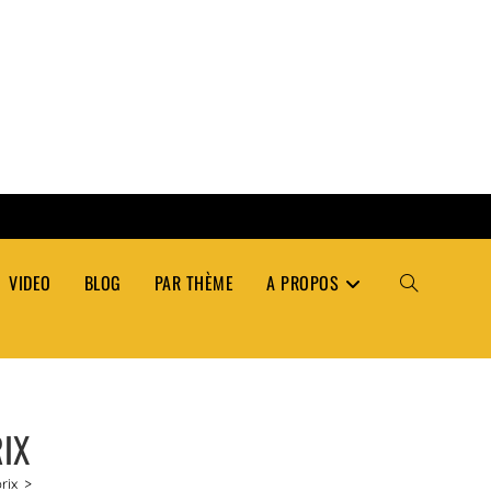
VIDEO
BLOG
PAR THÈME
A PROPOS
TOGGLE
WEBSITE
RIX
SEARCH
rix
>