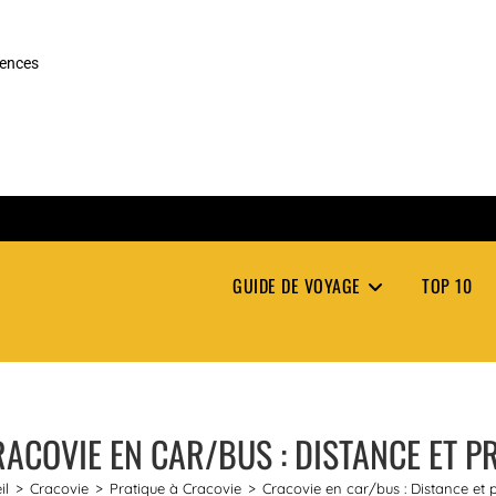
rences
GUIDE DE VOYAGE
TOP 10
ACOVIE EN CAR/BUS : DISTANCE ET P
il
>
Cracovie
>
Pratique à Cracovie
>
Cracovie en car/bus : Distance et p