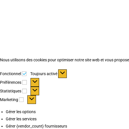
Nous utilisons des cookies pour optimiser notre site web et vous proposer 
Fonctionnel
Fonctionnel
Toujours activé
Préférences
Préférences
Statistiques
Statistiques
Marketing
Marketing
Gérer les options
Gérer les services
Gérer {vendor_count} fournisseurs