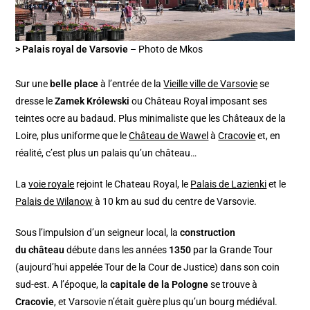
> Palais royal de Varsovie
– Photo de Mkos
Sur une
belle place
à l’entrée de la
Vieille ville de Varsovie
se
dresse le
Zamek Królewski
ou Château Royal imposant ses
teintes ocre au badaud. Plus minimaliste que les Châteaux de la
Loire, plus uniforme que le
Château de Wawel
à
Cracovie
et, en
réalité, c’est plus un palais qu’un château…
La
voie royale
rejoint le Chateau Royal, le
Palais de Lazienki
et le
Palais de Wilanow
à 10 km au sud du centre de Varsovie.
Sous l’impulsion d’un seigneur local, la
construction
du
château
débute dans les années
1350
par la Grande Tour
(aujourd’hui appelée Tour de la Cour de Justice) dans son coin
sud-est. A l’époque, la
capitale de la Pologne
se trouve à
Cracovie
, et Varsovie n’était guère plus qu’un bourg médiéval.