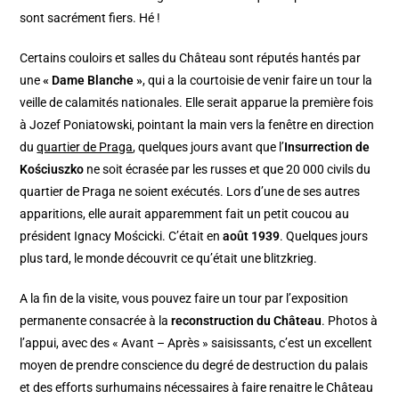
sont sacrément fiers. Hé !
Certains couloirs et salles du Château sont réputés hantés par
une
« Dame Blanche »
, qui a la courtoisie de venir faire un tour la
veille de calamités nationales. Elle serait apparue la première fois
à Jozef Poniatowski, pointant la main vers la fenêtre en direction
du
quartier de Praga
, quelques jours avant que l’
Insurrection de
Kościuszko
ne soit écrasée par les russes et que 20 000 civils du
quartier de Praga ne soient exécutés. Lors d’une de ses autres
apparitions, elle aurait apparemment fait un petit coucou au
président Ignacy Mościcki. C’était en
août 1939
. Quelques jours
plus tard, le monde découvrit ce qu’était une blitzkrieg.
A la fin de la visite, vous pouvez faire un tour par l’exposition
permanente consacrée à la
reconstruction du Château
. Photos à
l’appui, avec des « Avant – Après » saisissants, c’est un excellent
moyen de prendre conscience du degré de destruction du palais
et des efforts surhumains nécessaires à faire renaitre le Château