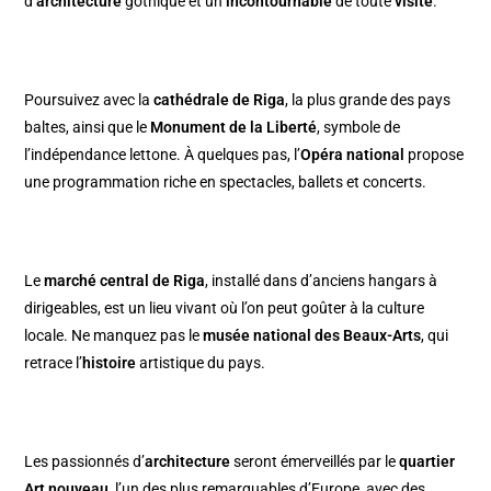
d’
architecture
gothique et un
incontournable
de toute
visite
.
Poursuivez avec la
cathédrale de Riga
, la plus grande des pays
baltes, ainsi que le
Monument de la Liberté
, symbole de
l’indépendance lettone. À quelques pas, l’
Opéra national
propose
une programmation riche en spectacles, ballets et concerts.
Le
marché central de Riga
, installé dans d’anciens hangars à
dirigeables, est un lieu vivant où l’on peut goûter à la culture
locale. Ne manquez pas le
musée national des Beaux-Arts
, qui
retrace l’
histoire
artistique du pays.
Les passionnés d’
architecture
seront émerveillés par le
quartier
Art nouveau
, l’un des plus remarquables d’Europe, avec des