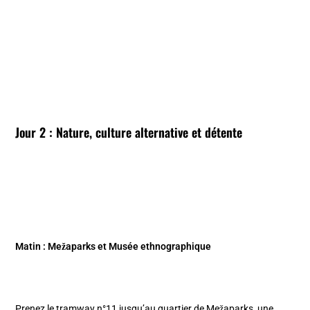
Jour 2 : Nature, culture alternative et détente
Matin : Mežaparks et Musée ethnographique
Prenez le tramway n°11 jusqu’au quartier de Mežaparks, une