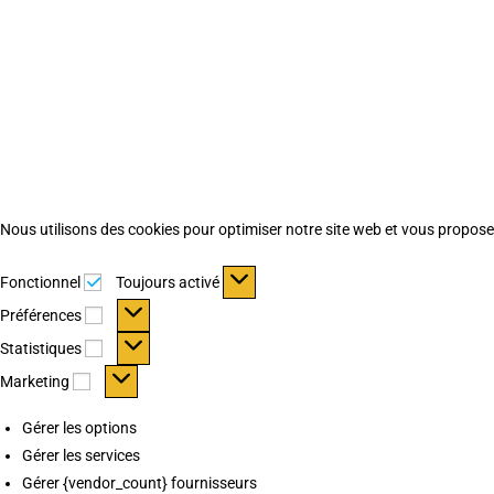
Nous utilisons des cookies pour optimiser notre site web et vous proposer 
Fonctionnel
Fonctionnel
Toujours activé
Préférences
Préférences
Statistiques
Statistiques
Marketing
Marketing
Gérer les options
Gérer les services
Gérer {vendor_count} fournisseurs