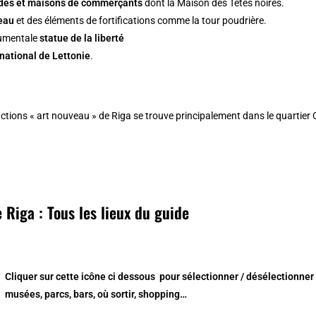
ldes et maisons de commerçants
dont la Maison des Têtes noires.
eau
et des éléments de fortifications comme la tour poudrière.
umentale
statue de la liberté
national de Lettonie
.
uctions
« art nouveau » de Riga
se trouve principalement dans le
quartier 
 Riga : Tous les lieux du guide
Cliquer sur cette icône ci dessous
pour sélectionner / désélectionner
musées, parcs, bars, où sortir, shopping…