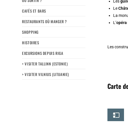
OÙ SORTIR ?
Les
gui
Le
Chât
CAFÉS ET BARS
La mon
RESTAURANTS OÙ MANGER ?
L’
opéra 
SHOPPING
HISTOIRES
Les constr
EXCURSIONS DEPUIS RIGA
> VISITER TALLINN (ESTONIE)
> VISITER VILNIUS (LITUANIE)
Carte de