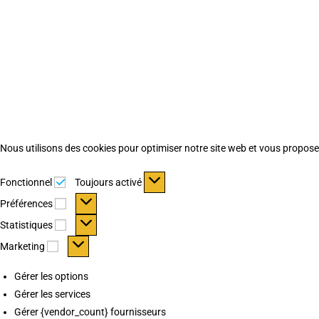
Nous utilisons des cookies pour optimiser notre site web et vous proposer 
Fonctionnel
Fonctionnel
Toujours activé
Préférences
Préférences
Statistiques
Statistiques
Marketing
Marketing
Gérer les options
Gérer les services
Gérer {vendor_count} fournisseurs