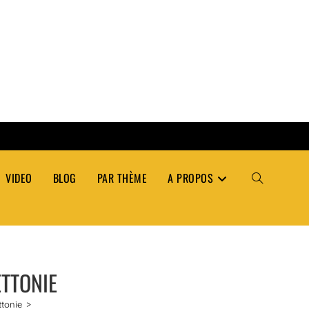
VIDEO
BLOG
PAR THÈME
A PROPOS
TOGGLE
WEBSITE
ETTONIE
SEARCH
ttonie
>