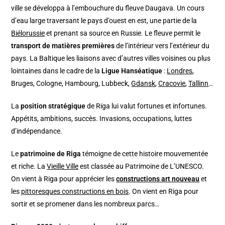
ville se développa à l’embouchure du fleuve Daugava. Un cours
d’eau large traversant le pays d’ouest en est, une partie de la
Biélorussie
et prenant sa source en Russie. Le fleuve permit le
transport de matières premières
de l’intérieur vers l’extérieur du
pays. La Baltique les liaisons avec d’autres villes voisines ou plus
lointaines dans le cadre de la
Ligue Hanséatique
:
Londres
,
Bruges, Cologne, Hambourg, Lubbeck,
Gdansk
,
Cracovie
,
Tallinn
…
La
position stratégique
de Riga lui valut fortunes et infortunes.
Appétits, ambitions, succès. Invasions, occupations, luttes
d’indépendance.
Le
patrimoine de Riga
témoigne de cette histoire mouvementée
et riche. La
Vieille Ville
est classée au Patrimoine de L’UNESCO.
On vient à Riga pour apprécier les
constructions art nouveau
et
les
pittoresques constructions en bois
. On vient en Riga pour
sortir et se promener dans les nombreux parcs…