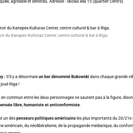
quille, agréable et détendu. Adresse : Skolas iela 15 (quartier Centrs)
ir du Kanepes Kulturas Center, centre culturel & bar à Riga.
ky
:
S’il y a désormais
un bar dénommé Bukowski
dans chaque grande vill
 joué Riga !
ts en commun entre les deux personnages ne sautent pas à la figure, disons
pensée libre, humaniste et anticonformiste
.
t un des
penseurs politiques américains
les plus importants du 20/21e si
sme américain, du néolibéralisme, de la propagande médiatique, du confor
 pas encore.