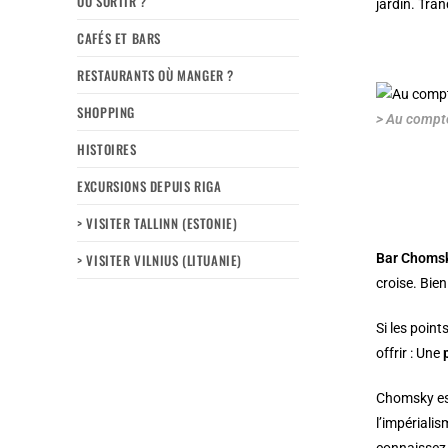
OÙ SORTIR ?
jardin. Tran
CAFÉS ET BARS
RESTAURANTS OÙ MANGER ?
SHOPPING
> Au compto
HISTOIRES
EXCURSIONS DEPUIS RIGA
> VISITER TALLINN (ESTONIE)
> VISITER VILNIUS (LITUANIE)
Bar Choms
croise. Bien
Si les poin
offrir : Une
Chomsky es
l’impériali
connaissez