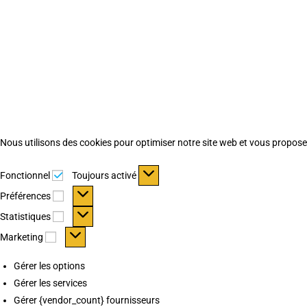
Nous utilisons des cookies pour optimiser notre site web et vous proposer 
Fonctionnel
Fonctionnel
Toujours activé
Préférences
Préférences
Statistiques
Statistiques
Marketing
Marketing
Gérer les options
Gérer les services
Gérer {vendor_count} fournisseurs