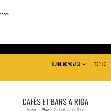
rences
GUIDE DE VOYAGE
TOP 10
CAFÉS ET BARS À RIGA
Accueil
>
Riga
>
Cafés et bars à Riga