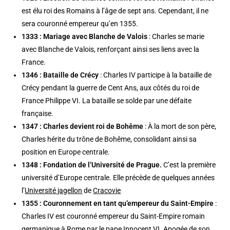
est élu roi des Romains à l’âge de sept ans. Cependant, il ne
sera couronné empereur qu’en 1355.
1333 : Mariage avec Blanche de Valois
: Charles se marie
avec Blanche de Valois, renforçant ainsi ses liens avec la
France.
1346 : Bataille de Crécy
: Charles IV participe à la bataille de
Crécy pendant la guerre de Cent Ans, aux côtés du roi de
France Philippe VI. La bataille se solde par une défaite
française.
1347 : Charles devient roi de Bohême
: À la mort de son père,
Charles hérite du trône de Bohême, consolidant ainsi sa
position en Europe centrale.
1348 : Fondation de l’Université de Prague.
C’est la première
université d’Europe centrale. Elle précède de quelques années
l’
Université jagellon
de
Cracovie
1355 : Couronnement en tant qu’empereur du Saint-Empire
:
Charles IV est couronné empereur du Saint-Empire romain
germanique à Rome par le pape Innocent VI. Apogée de son