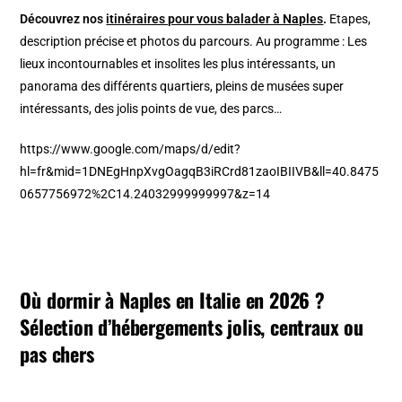
Découvrez nos
itinéraires pour vous balader à Naples
.
Etapes,
description précise et photos du parcours. Au programme : Les
lieux incontournables et insolites les plus intéressants, un
panorama des différents quartiers, pleins de musées super
intéressants, des jolis points de vue, des parcs…
https://www.google.com/maps/d/edit?
hl=fr&mid=1DNEgHnpXvgOagqB3iRCrd81zaoIBIIVB&ll=40.8475
0657756972%2C14.24032999999997&z=14
Où dormir à Naples en Italie en 2026 ?
Sélection d’hébergements jolis, centraux ou
pas chers