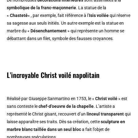
De nombreuses
décorations intérieures
sont assimilées à la
symbolique de la franc-maçonnerie
. La statue de la
«
Chasteté
« , par exemple, fait référence à l’
Isis voilée
qui réserve
sa sagesse aux seuls initiés. Un autre exemple est la statue en
marbre du «
Désenchantement
» qui représente un homme se
débattant dans un filet, symbole des fausses croyances.
L’incroyable Christ voilé napolitain
Réalisé par Giuseppe Sanmartino en 1753, le «
Christ voilé
» est
sans conteste le
chef-d’oeuvre de la chapelle
. L’artiste a
représenté le Christ gisant, recouvert d’un
linceul transparent
qui
laisse apparaître ses traits. Dès sa création, cette
sculpture en
marbre blanc taillée dans un seul bloc
a fait l’objet de
nombreuses spéculations.