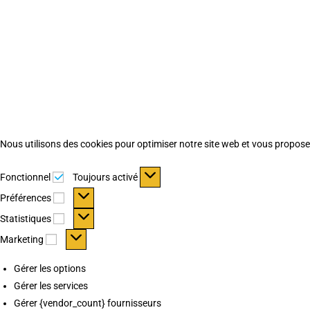
Nous utilisons des cookies pour optimiser notre site web et vous proposer 
Fonctionnel
Fonctionnel
Toujours activé
Préférences
Préférences
Statistiques
Statistiques
Marketing
Marketing
Gérer les options
Gérer les services
Gérer {vendor_count} fournisseurs