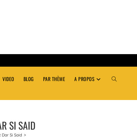
VIDEO
BLOG
PAR THÈME
A PROPOS
TOGGLE
WEBSITE
R SI SAID
SEARCH
 Dar Si Said
>