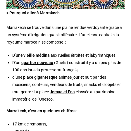
> Pourquoi aller à Marrakech
Marrakech se trouve dans une plaine rendue verdoyante grâce à
un système d’irrigation quasi millénaire. L’ancienne capitale du
royaume marocain se compose :
D’une
vieille médina
aux ruelles étroites et labyrinthiques,
D’un
quartier nouveau
(Guéliz) construit il y a un peu plus de
100 ans lors du protectorat français,
d’une
place gigantesque
animée jour et nuit par des
musiciens, conteurs, vendeurs de fruits, snacks et d’objets en
tout genre : La place
Jemaa el Fna
classée au patrimoine
immatériel de l’Unesco.
Marrakech, c’est en quelques chiffres :
17 km de remparts,