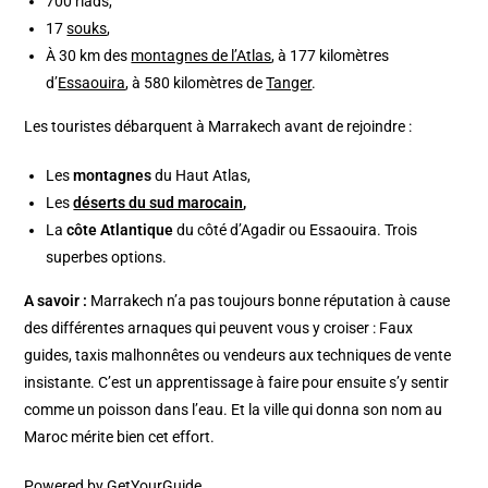
700 riads,
17
souks
,
À 30 km des
montagnes de l’Atlas
, à 177 kilomètres
d’
Essaouira
, à 580 kilomètres de
Tanger
.
Les touristes débarquent à Marrakech avant de rejoindre :
Les
montagnes
du Haut Atlas,
Les
déserts du sud marocain
,
La
côte Atlantique
du côté d’Agadir ou Essaouira. Trois
superbes options.
A savoir :
Marrakech n’a pas toujours bonne réputation à cause
des différentes arnaques qui peuvent vous y croiser : Faux
guides, taxis malhonnêtes ou vendeurs aux techniques de vente
insistante. C’est un apprentissage à faire pour ensuite s’y sentir
comme un poisson dans l’eau. Et la ville qui donna son nom au
Maroc mérite bien cet effort.
Powered by
GetYourGuide