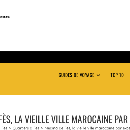
rences
GUIDES DE VOYAGE
TOP 10
FÈS, LA VIEILLE VILLE MAROCAINE PAR
Fès
>
Quartiers à Fès
>
Médina de Fès, la vieille ville marocaine par exc