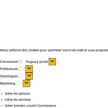
Nous utilisons des cookies pour optimiser notre site web et vous proposer 
Fonctionnel
Fonctionnel
Toujours activé
Préférences
Préférences
Statistiques
Statistiques
Marketing
Marketing
Gérer les options
Gérer les services
Gérer {vendor_count} fournisseurs