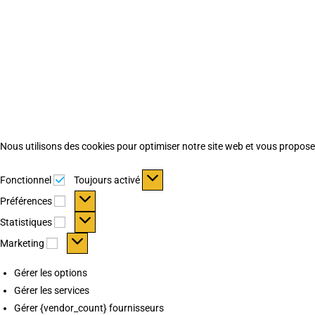
Nous utilisons des cookies pour optimiser notre site web et vous proposer 
Fonctionnel
Fonctionnel
Toujours activé
Préférences
Préférences
Statistiques
Statistiques
Marketing
Marketing
Gérer les options
Gérer les services
Gérer {vendor_count} fournisseurs