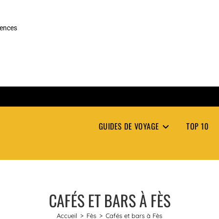
rences
GUIDES DE VOYAGE
TOP 10
CAFÉS ET BARS À FÈS
Accueil
>
Fès
>
Cafés et bars à Fès