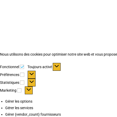
Nous utilisons des cookies pour optimiser notre site web et vous proposer 
Fonctionnel
Fonctionnel
Toujours activé
Préférences
Préférences
Statistiques
Statistiques
Marketing
Marketing
Gérer les options
Gérer les services
Gérer {vendor_count} fournisseurs