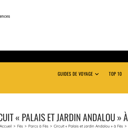
rences
GUIDES DE VOYAGE
TOP 10
CUIT « PALAIS ET JARDIN ANDALOU » À
Accueil
>
Fès
>
Parcs à Fès
>
Circuit « Palais et jardin Andalou » à Fès
>