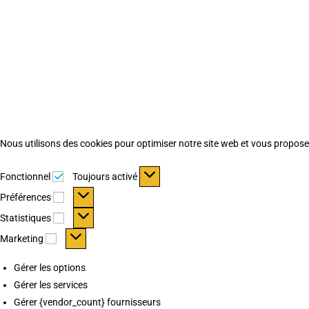
Nous utilisons des cookies pour optimiser notre site web et vous proposer 
Fonctionnel
Fonctionnel
Toujours activé
Préférences
Préférences
Statistiques
Statistiques
Marketing
Marketing
Gérer les options
Gérer les services
Gérer {vendor_count} fournisseurs