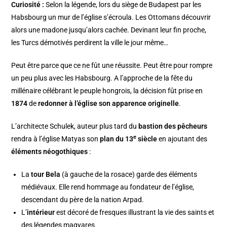
Curiosité :
Selon la légende, lors du siège de Budapest par les
Habsbourg un mur de l’église s’écroula. Les Ottomans découvrir
alors une madone jusqu’alors cachée. Devinant leur fin proche,
les Turcs démotivés perdirent la ville le jour même…
Peut être parce que ce ne fût une réussite. Peut être pour rompre
un peu plus avec les Habsbourg. A l’approche de la fête du
millénaire célébrant le peuple hongrois, la décision fût prise en
1874
de
redonner à l’église son apparence originelle
.
L’architecte Schulek, auteur plus tard du
bastion des pêcheurs
e
rendra à l’église Matyas son
plan du 13
siècle
en ajoutant des
éléments néogothiques
:
La
tour Bela
(à gauche de la rosace) garde des éléments
médiévaux. Elle rend hommage au fondateur de l’église,
descendant du père de la nation Arpad.
L’
intérieur
est décoré de fresques illustrant la vie des saints et
des légendes magyares.