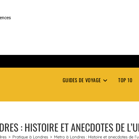
rences
GUIDES DE VOYAGE
TOP 10
DRES : HISTOIRE ET ANECDOTES DE L
res
>
Pratique à Londres
>
Metro à Londres : Histoire et anecdotes de l