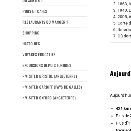
OÙ SORTIR ?
1863, 
1940, 
PUBS ET CAFÉS
2005, A
RESTAURANTS OÙ MANGER ?
Carte d
Itinéra
SHOPPING
Où dorm
HISTOIRES
VOYAGES ÉDUCATIFS
EXCURSIONS DEPUIS LONDRES
Aujourd
> VISITER BRISTOL (ANGLETERRE)
> VISITER CARDIFF (PAYS DE GALLES)
Aujourd’hui
> VISITER OXFORD (ANGLETERRE)
421 km
Plus de
Plus d’
1
fréquent