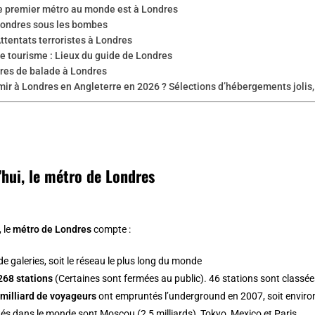
le premier métro au monde est à Londres
Londres sous les bombes
ttentats terroristes à Londres
e tourisme : Lieux du guide de Londres
ires de balade à Londres
ir à Londres en Angleterre en 2026 ? Sélections d’hébergements jolis,
’hui, le métro de Londres
, le
métro de Londres
compte :
de galeries, soit le réseau le plus long du monde
268 stations
(Certaines sont fermées au public). 46 stations sont classée
 milliard de voyageurs
ont empruntés l’underground en 2007, soit environ
és dans le monde sont Moscou (2,5 milliards), Tokyo, Mexico et Paris.