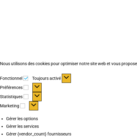
Nous utilisons des cookies pour optimiser notre site web et vous proposer 
Fonctionnel
Fonctionnel
Toujours activé
Préférences
Préférences
Statistiques
Statistiques
Marketing
Marketing
Gérer les options
Gérer les services
Gérer {vendor_count} fournisseurs