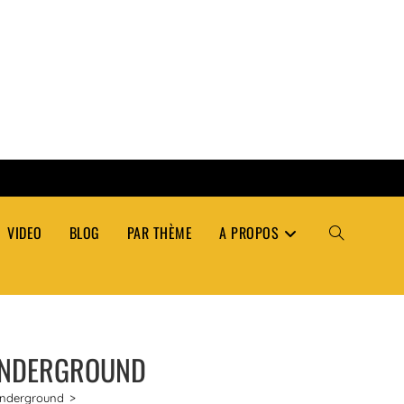
VIDEO
BLOG
PAR THÈME
A PROPOS
TOGGLE
WEBSITE
’UNDERGROUND
SEARCH
’underground
>