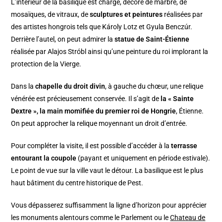
L’intérieur de la basilique est chargé, décoré de marbre, de
mosaïques, de vitraux, de
sculptures et peintures
réalisées par
des artistes hongrois tels que Károly Lotz et Gyula Benczúr.
Derrière l’autel, on peut admirer la
statue de Saint-Étienne
réalisée par Alajos Stróbl ainsi qu’une peinture du roi implorant la
protection de la Vierge.
Dans la
chapelle du droit divin
, à gauche du chœur, une relique
vénérée est précieusement conservée. Il s’agit de
la « Sainte
Dextre », la main momifiée du premier roi de Hongrie
, Étienne.
On peut approcher la relique moyennant un droit d’entrée.
Pour compléter la visite, il est possible d’accéder à la
terrasse
entourant la coupole
(payant et uniquement en période estivale).
Le point de vue sur la ville vaut le détour. La basilique est le plus
haut bâtiment du centre historique de Pest.
Vous dépasserez suffisamment la ligne d’horizon pour apprécier
les monuments alentours comme le Parlement ou le
Chateau de