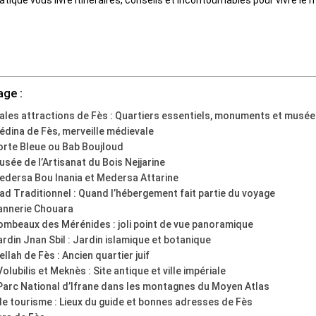
age :
pales attractions de Fès : Quartiers essentiels, monuments et musé
édina de Fès, merveille médievale
orte Bleue ou Bab Boujloud
usée de l’Artisanat du Bois Nejjarine
edersa Bou Inania et Medersa Attarine
iad Traditionnel : Quand l’hébergement fait partie du voyage
annerie Chouara
ombeaux des Mérénides : joli point de vue panoramique
ardin Jnan Sbil : Jardin islamique et botanique
llah de Fès : Ancien quartier juif
Volubilis et Meknès : Site antique et ville impériale
Parc National d’Ifrane dans les montagnes du Moyen Atlas
de tourisme : Lieux du guide et bonnes adresses de Fès