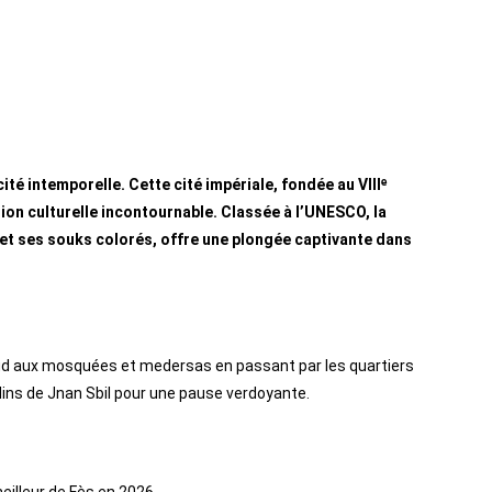
té intemporelle. Cette cité impériale, fondée au VIIIᵉ
tion culturelle incontournable. Classée à l’UNESCO, la
et ses souks colorés, offre une plongée captivante dans
jloud aux mosquées et medersas en passant par les quartiers
dins de Jnan Sbil pour une pause verdoyante.
meilleur de Fès en 2026.