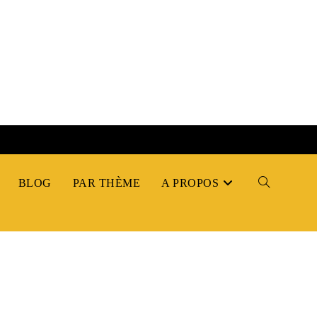
BLOG
PAR THÈME
A PROPOS
TOGGLE
WEBSITE
SEARCH