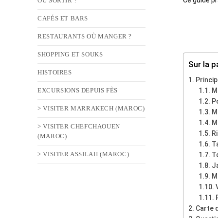
OÙ SORTIR ?
CAFÉS ET BARS
RESTAURANTS OÙ MANGER ?
SHOPPING ET SOUKS
Sur la p
HISTOIRES
Princi
EXCURSIONS DEPUIS FÈS
M
P
> VISITER MARRAKECH (MAROC)
M
M
> VISITER CHEFCHAOUEN
R
(MAROC)
T
> VISITER ASSILAH (MAROC)
T
J
Me
Carte 