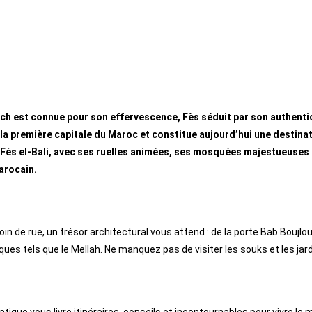
ch est connue pour son effervescence, Fès séduit par son authentici
t la première capitale du Maroc et constitue aujourd’hui une destina
Fès el-Bali, avec ses ruelles animées, ses mosquées majestueuses 
arocain.
in de rue, un trésor architectural vous attend : de la porte Bab Bou
es tels que le Mellah. Ne manquez pas de visiter les souks et les jar
atique vous livre itinéraires, conseils et incontournables pour vivre le 