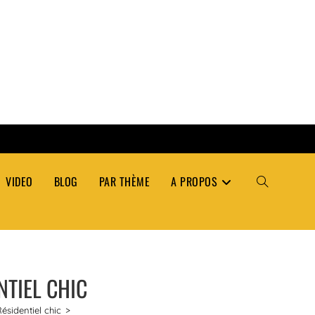
VIDEO
BLOG
PAR THÈME
A PROPOS
TOGGLE
WEBSITE
NTIEL CHIC
SEARCH
ésidentiel chic
>