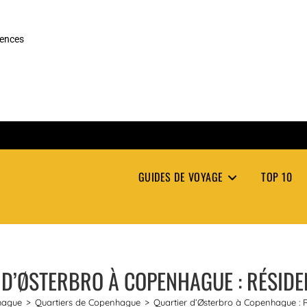
rences
GUIDES DE VOYAGE
TOP 10
D’ØSTERBRO À COPENHAGUE : RÉSIDE
hague
>
Quartiers de Copenhague
>
Quartier d’Østerbro à Copenhague : R