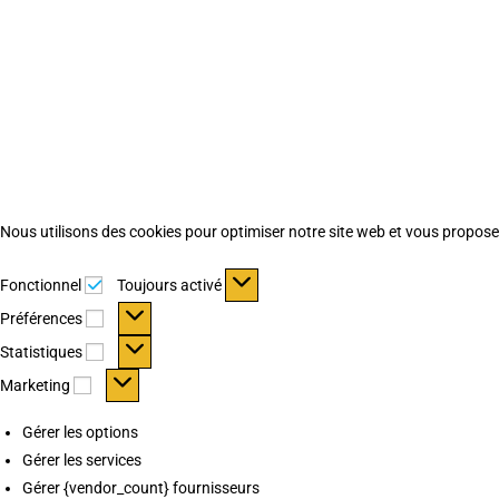
Nous utilisons des cookies pour optimiser notre site web et vous proposer 
Fonctionnel
Fonctionnel
Toujours activé
Préférences
Préférences
Statistiques
Statistiques
Marketing
Marketing
Gérer les options
Gérer les services
Gérer {vendor_count} fournisseurs