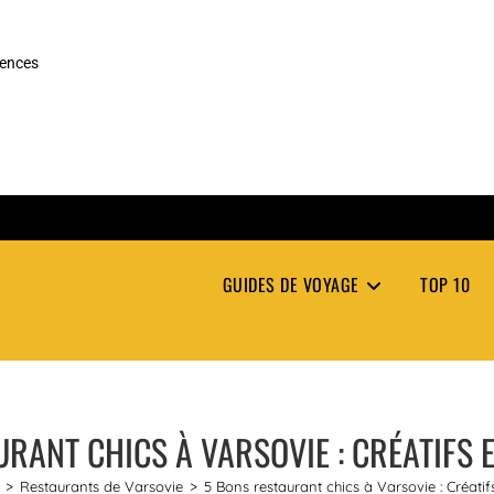
rences
GUIDES DE VOYAGE
TOP 10
RANT CHICS À VARSOVIE : CRÉATIFS E
>
Restaurants de Varsovie
>
5 Bons restaurant chics à Varsovie : Créatif