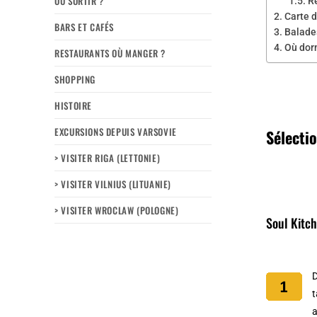
OÙ SORTIR ?
R
Carte d
BARS ET CAFÉS
Balades
Où dorm
RESTAURANTS OÙ MANGER ?
SHOPPING
HISTOIRE
EXCURSIONS DEPUIS VARSOVIE
Sélectio
> VISITER RIGA (LETTONIE)
> VISITER VILNIUS (LITUANIE)
> VISITER WROCLAW (POLOGNE)
Soul Kitc
D
t
a