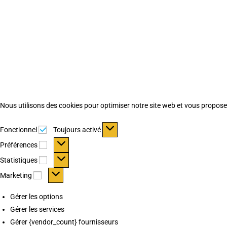
Nous utilisons des cookies pour optimiser notre site web et vous proposer 
Fonctionnel
Fonctionnel
Toujours activé
Préférences
Préférences
Statistiques
Statistiques
Marketing
Marketing
Gérer les options
Gérer les services
Gérer {vendor_count} fournisseurs