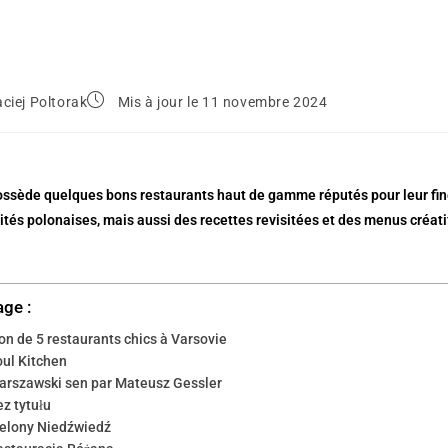
ciej Poltorak
Mis à jour le 11 novembre 2024
ssède quelques bons
restaurants haut de gamme
réputés pour leur
fi
ités polonaises
, mais aussi des
recettes revisitées
et des
menus créati
age :
on de 5 restaurants chics à Varsovie
oul Kitchen
arszawski sen par Mateusz Gessler
ez tytułu
ielony Niedźwiedź