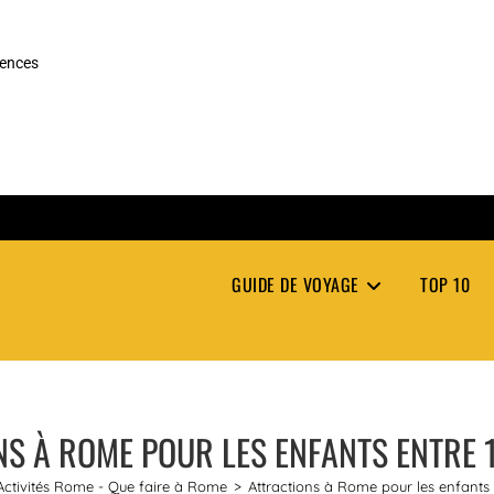
rences
GUIDE DE VOYAGE
TOP 10
S À ROME POUR LES ENFANTS ENTRE 1
Activités Rome - Que faire à Rome
>
Attractions à Rome pour les enfants e