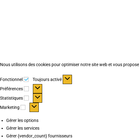
Nous utilisons des cookies pour optimiser notre site web et vous proposer 
Fonctionnel
Fonctionnel
Toujours activé
Préférences
Préférences
Statistiques
Statistiques
Marketing
Marketing
Gérer les options
Gérer les services
Gérer {vendor_count} fournisseurs