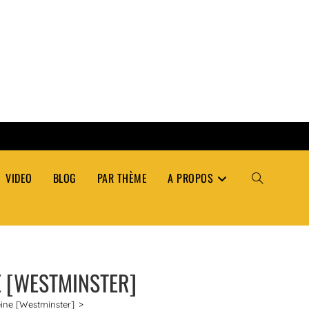
VIDEO
BLOG
PAR THÈME
A PROPOS
TOGGLE
WEBSITE
E [WESTMINSTER]
SEARCH
eine [Westminster]
>