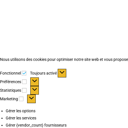
Nous utilisons des cookies pour optimiser notre site web et vous proposer 
Fonctionnel
Fonctionnel
Toujours activé
Préférences
Préférences
Statistiques
Statistiques
Marketing
Marketing
Gérer les options
Gérer les services
Gérer {vendor_count} fournisseurs