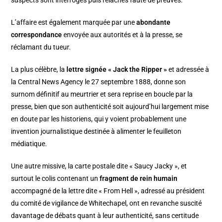
suspects sont interrogés puis relâchés faute de preuves.
L’affaire est également marquée par une
abondante
correspondance
envoyée aux autorités et à la presse, se
réclamant du tueur.
La plus célèbre, la
lettre signée « Jack the Ripper »
et adressée à
la Central News Agency le 27 septembre 1888, donne son
surnom définitif au meurtrier et sera reprise en boucle par la
presse, bien que son authenticité soit aujourd’hui largement mise
en doute par les historiens, qui y voient probablement une
invention journalistique destinée à alimenter le feuilleton
médiatique.
Une autre missive, la carte postale dite « Saucy Jacky », et
surtout le colis contenant un
fragment de rein humain
accompagné de la lettre dite « From Hell », adressé au président
du comité de vigilance de Whitechapel, ont en revanche suscité
davantage de débats quant à leur authenticité, sans certitude