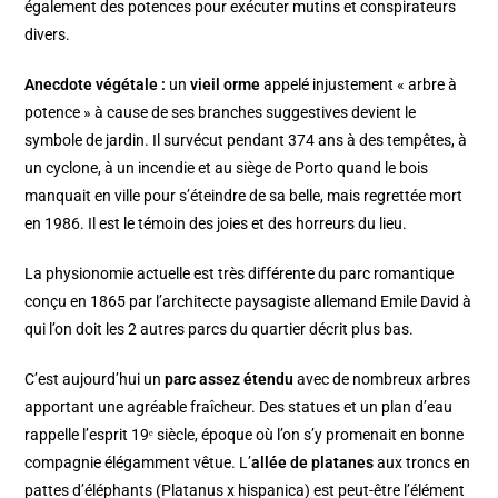
également des potences pour exécuter mutins et conspirateurs
divers.
Anecdote végétale :
un
vieil orme
appelé injustement « arbre à
potence » à cause de ses branches suggestives devient le
symbole de jardin. Il survécut pendant 374 ans à des tempêtes, à
un cyclone, à un incendie et au siège de Porto quand le bois
manquait en ville pour s’éteindre de sa belle, mais regrettée mort
en 1986. Il est le témoin des joies et des horreurs du lieu.
La physionomie actuelle est très différente du parc romantique
conçu en 1865 par l’architecte paysagiste allemand Emile David à
qui l’on doit les 2 autres parcs du quartier décrit plus bas.
C’est aujourd’hui un
parc assez étendu
avec de nombreux arbres
apportant une agréable fraîcheur. Des statues et un plan d’eau
rappelle l’esprit 19ᵉ siècle, époque où l’on s’y promenait en bonne
compagnie élégamment vêtue. L’
allée de platanes
aux troncs en
pattes d’éléphants (Platanus x hispanica) est peut-être l’élément