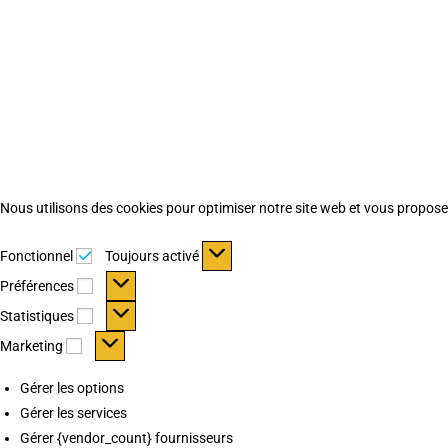
Nous utilisons des cookies pour optimiser notre site web et vous proposer 
Fonctionnel
Fonctionnel
Toujours activé
Préférences
Préférences
Statistiques
Statistiques
Marketing
Marketing
Gérer les options
Gérer les services
Gérer {vendor_count} fournisseurs