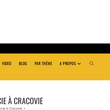
VIDEO
BLOG
PAR THÈME
A PROPOS
TOGGLE
WEBSITE
CIE À CRACOVIE
SEARCH
icie à Cracovie
>