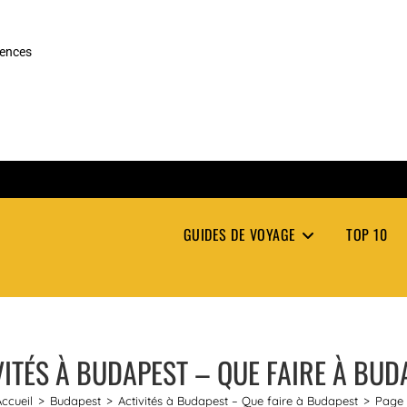
rences
GUIDES DE VOYAGE
TOP 10
VITÉS À BUDAPEST – QUE FAIRE À BUD
ccueil
>
Budapest
>
Activités à Budapest – Que faire à Budapest
>
Page 