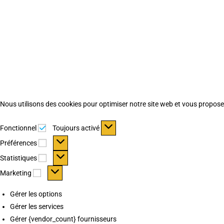
Nous utilisons des cookies pour optimiser notre site web et vous proposer 
Fonctionnel
Fonctionnel
Toujours activé
Préférences
Préférences
Statistiques
Statistiques
Marketing
Marketing
Gérer les options
Gérer les services
Gérer {vendor_count} fournisseurs