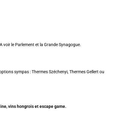
A voir le
Parlement
et la
Grande Synagogue
.
 options sympas :
Thermes Széchenyi
,
Thermes Gellert
ou
uine
,
vins hongrois
et escape game.