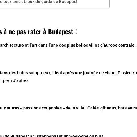
e tourisme : Lieux du guide de Budapest
s à ne pas rater à
Budapest
!
’architecture et l’art dans l’une des plus belles villes d’Europe centrale.
dans des bains somptueux, idéal après une journée de visite.
Plusieurs
 plein d’autres.
ux autres « passions coupables » de la ville : Cafés-gâteaux,
bars en r
10 de Budapest à visiter pendant un week-end ou plus
.