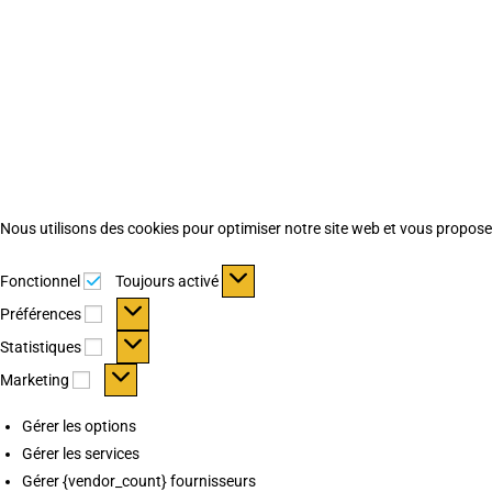
Nous utilisons des cookies pour optimiser notre site web et vous proposer 
Fonctionnel
Fonctionnel
Toujours activé
Préférences
Préférences
Statistiques
Statistiques
Marketing
Marketing
Gérer les options
Gérer les services
Gérer {vendor_count} fournisseurs