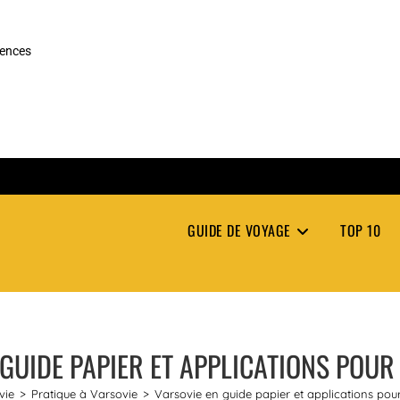
rences
GUIDE DE VOYAGE
TOP 10
 GUIDE PAPIER ET APPLICATIONS POU
vie
>
Pratique à Varsovie
>
Varsovie en guide papier et applications po