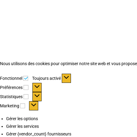
Nous utilisons des cookies pour optimiser notre site web et vous proposer 
Fonctionnel
Fonctionnel
Toujours activé
Préférences
Préférences
Statistiques
Statistiques
Marketing
Marketing
Gérer les options
Gérer les services
Gérer {vendor_count} fournisseurs