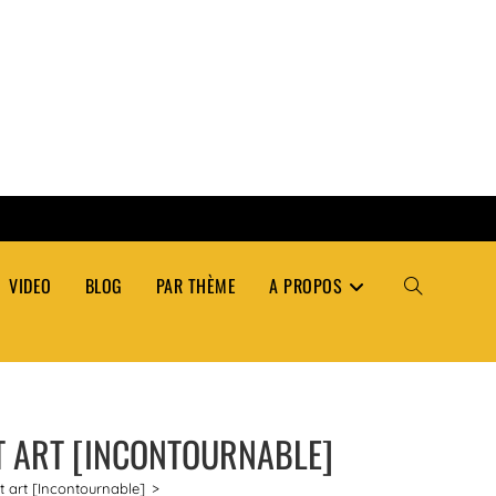
VIDEO
BLOG
PAR THÈME
A PROPOS
TOGGLE
WEBSITE
ET ART [INCONTOURNABLE]
SEARCH
t art [Incontournable]
>