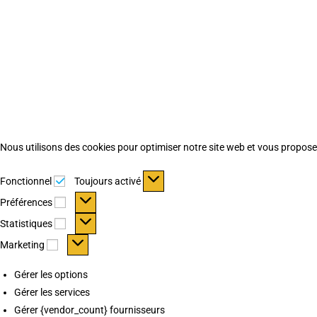
Nous utilisons des cookies pour optimiser notre site web et vous proposer 
Fonctionnel
Fonctionnel
Toujours activé
Préférences
Préférences
Statistiques
Statistiques
Marketing
Marketing
Gérer les options
Gérer les services
Gérer {vendor_count} fournisseurs