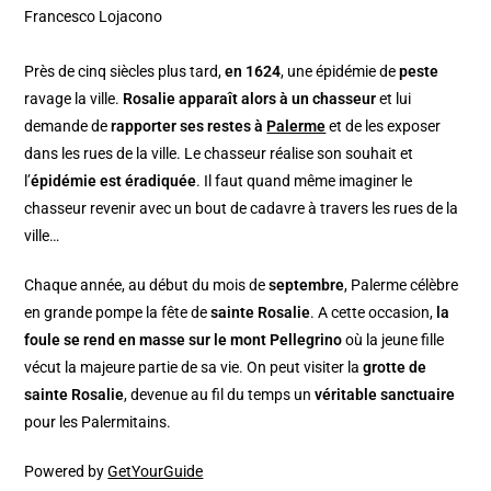
Francesco Lojacono
Près de cinq siècles plus tard,
en 1624
, une épidémie de
peste
ravage la ville.
Rosalie apparaît alors à un chasseur
et lui
demande de
rapporter ses restes à
Palerme
et de les exposer
dans les rues de la ville. Le chasseur réalise son souhait et
l’
épidémie est éradiquée
. Il faut quand même imaginer le
chasseur revenir avec un bout de cadavre à travers les rues de la
ville…
Chaque année, au début du mois de
septembre
, Palerme célèbre
en grande pompe la fête de
sainte Rosalie
. A cette occasion,
la
foule se rend en masse sur le mont Pellegrino
où la jeune fille
vécut la majeure partie de sa vie. On peut visiter la
grotte de
sainte Rosalie
, devenue au fil du temps un
véritable sanctuaire
pour les Palermitains.
Powered by
GetYourGuide