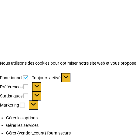
Nous utilisons des cookies pour optimiser notre site web et vous proposer 
Fonctionnel
Fonctionnel
Toujours activé
Préférences
Préférences
Statistiques
Statistiques
Marketing
Marketing
Gérer les options
Gérer les services
Gérer {vendor_count} fournisseurs