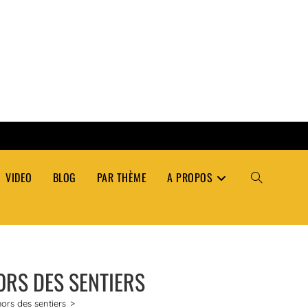
VIDEO
BLOG
PAR THÈME
A PROPOS
TOGGLE
WEBSITE
ORS DES SENTIERS
SEARCH
ors des sentiers
>