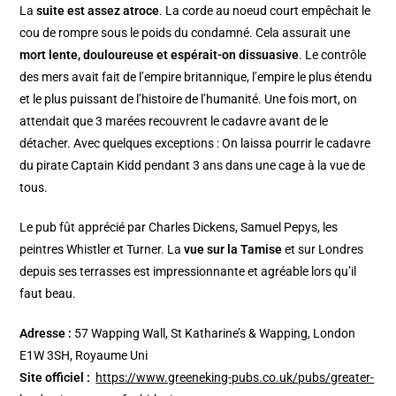
La
suite est assez atroce
. La corde au noeud court empêchait le
cou de rompre sous le poids du condamné. Cela assurait une
mort lente, douloureuse et espérait-on dissuasive
. Le contrôle
des mers avait fait de l’empire britannique, l’empire le plus étendu
et le plus puissant de l’histoire de l’humanité. Une fois mort, on
attendait que 3 marées recouvrent le cadavre avant de le
détacher. Avec quelques exceptions : On laissa pourrir le cadavre
du pirate Captain Kidd pendant 3 ans dans une cage à la vue de
tous.
Le pub fût apprécié par Charles Dickens, Samuel Pepys, les
peintres Whistler et Turner. La
vue sur la Tamise
et sur Londres
depuis ses terrasses est impressionnante et agréable lors qu’il
faut beau.
Adresse :
57 Wapping Wall, St Katharine’s & Wapping, London
E1W 3SH, Royaume Uni
Site officiel :
https://www.greeneking-pubs.co.uk/pubs/greater-