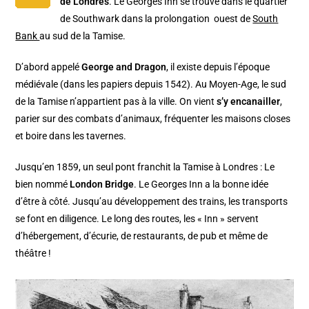
de Londres
. Le Georges Inn se trouve dans le quartier
de Southwark dans la prolongation ouest de
South
Bank
au sud de la Tamise.
D’abord appelé
George and Dragon
, il existe depuis l’époque
médiévale (dans les papiers depuis 1542). Au Moyen-Age, le sud
de la Tamise n’appartient pas à la ville. On vient
s’y encanailler
,
parier sur des combats d’animaux, fréquenter les maisons closes
et boire dans les tavernes.
Jusqu’en 1859, un seul pont franchit la Tamise à Londres : Le
bien nommé
London Bridge
. Le Georges Inn a la bonne idée
d’être à côté. Jusqu’au développement des trains, les transports
se font en diligence. Le long des routes, les « Inn » servent
d’hébergement, d’écurie, de restaurants, de pub et même de
théâtre !