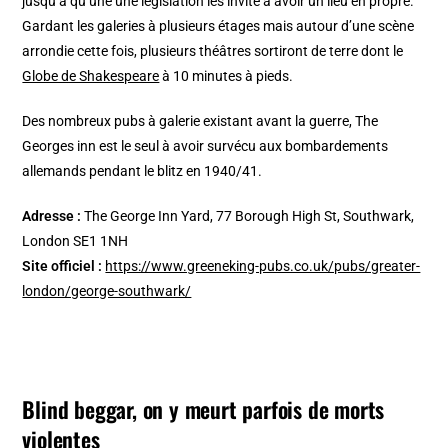
jusqu’à qu’une une législation les invite à avoir un lieu en propre.
Gardant les galeries à plusieurs étages mais autour d’une scène
arrondie cette fois, plusieurs théâtres sortiront de terre dont le
Globe de Shakespeare
à 10 minutes à pieds.
Des nombreux pubs à galerie existant avant la guerre, The
Georges inn est le seul à avoir survécu aux bombardements
allemands pendant le blitz en 1940/41.
Adresse :
The George Inn Yard, 77 Borough High St, Southwark,
London SE1 1NH
Site officiel :
https://www.greeneking-pubs.co.uk/pubs/greater-
london/george-southwark/
Blind beggar, on y meurt parfois de morts
violentes