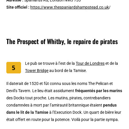
Adresse :
Spaniards Rd, London NW3 7JJ
Site officiel :
https://www.thespaniardshampstead.co.uk
/
The Prospect of Whitby, le repaire de pirates
Le pub se trouve à l’est de la
Tour de Londres
et de la
Tower Bridge
au bord de la Tamise.
Il daterait de 1520 et fût connu sous les noms The Pelican et
Devil’s Tavern. Le lieu était assidument
fréquentés par les marins
des Docks tout proche. Les mutins, pirates, contrebandiers
condamnées à mort par l’amirauté britannique étaient
pendus
dans le lit de la Tamise
à l’Execution Dock. Un quart de bière leur
était offert en route pour la potence. Voilà pour la partie sympa.