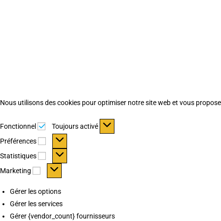
Nous utilisons des cookies pour optimiser notre site web et vous proposer 
Fonctionnel
Fonctionnel
Toujours activé
Préférences
Préférences
Statistiques
Statistiques
Marketing
Marketing
Gérer les options
Gérer les services
Gérer {vendor_count} fournisseurs