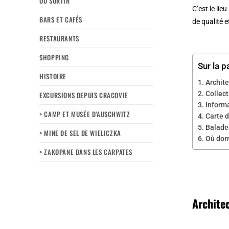
OÙ SORTIR
C’est le li
BARS ET CAFÉS
de qualité 
RESTAURANTS
SHOPPING
Sur la p
HISTOIRE
Archit
Collec
EXCURSIONS DEPUIS CRACOVIE
Inform
> CAMP ET MUSÉE D’AUSCHWITZ
Carte d
Balades
> MINE DE SEL DE WIELICZKA
Où dorm
> ZAKOPANE DANS LES CARPATES
Archite