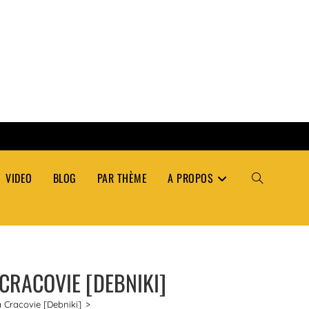
VIDEO
BLOG
PAR THÈME
A PROPOS
TOGGLE
WEBSITE
 CRACOVIE [DEBNIKI]
SEARCH
à Cracovie [Debniki]
>