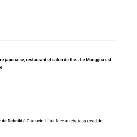
lture japonaise, restaurant et salon de thé… Le Manggha est
e.
r de Debniki
à Cracovie. Il fait face au
chateau royal de