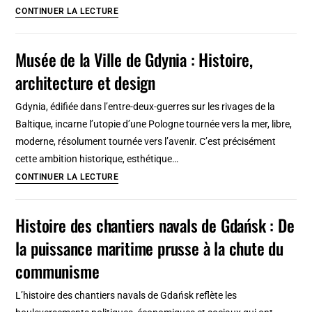
à
Musée
CONTINUER LA LECTURE
faire
de
à
Sopot
Musée de la Ville de Gdynia : Histoire,
vélo
:
!
architecture et design
Villa
éclectique,
Gdynia, édifiée dans l’entre-deux-guerres sur les rivages de la
art
Baltique, incarne l’utopie d’une Pologne tournée vers la mer, libre,
décoratifs
moderne, résolument tournée vers l’avenir. C’est précisément
et
cette ambition historique, esthétique…
histoire
Musée
CONTINUER LA LECTURE
de
la
Histoire des chantiers navals de Gdańsk : De
Ville
la puissance maritime prusse à la chute du
de
Gdynia
communisme
:
L’histoire des chantiers navals de Gdańsk reflète les
Histoire,