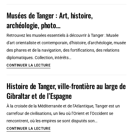
de
sur
Cuenca
Musées de Tanger : Art, histoire,
la
(Espagne)
Baltique
archéologie, photo…
:
De
Retrouvez les musées essentiels à découvrir à Tanger : Musée
sa
d'art orientaliste et contemporain, d'histoire, d'archéologie, musée
fondation
des phares et de la navigation, des fortifications, des relations
à
diplomatiques. Collection, intérêts…
aujourd’hui
Musées
CONTINUER LA LECTURE
de
Tanger
Histoire de Tanger, ville-frontière au large de
:
Gibraltar et de l’Espagne
Art,
histoire,
À la croisée de la Méditerranée et de l’Atlantique, Tanger est un
archéologie,
carrefour de civilisations, un lieu où l’Orient et l’Occident se
photo…
rencontrent, où les empires se sont disputés son…
Histoire
CONTINUER LA LECTURE