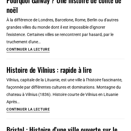
:
noël
D’un
village
À la différence de Londres, Barcelone, Rome, Berlin ou d'autres
de
grandes villes du monde dont il est impossible d'ignorer
forgerons
l'existence. Certaines villes se rencontrent par hasard, par le
à
truchement d'une…
capitale
Pourquoi
CONTINUER LA LECTURE
de
Galway
la
?
Histoire de Vilnius : rapide à lire
Haute-
Une
Silésie
histoire
Vilnius, capitale de la Lituanie, est une ville à l’histoire fascinante,
de
façonnée par différentes cultures et dominations. Montagne du
conte
chateau à Vilnius (1836). Histoire courte de Vilnius en Lituanie
de
Après…
noël
Histoire
CONTINUER LA LECTURE
de
Vilnius
Bristol : Histoire d’une ville ouverte sur le
: