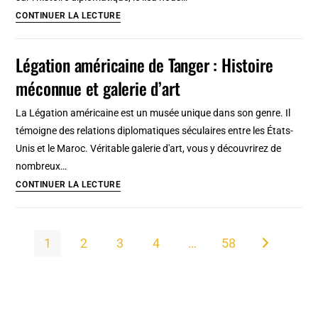
du
Musée
CONTINUER LA LECTURE
communisme
Dar
Niaba
Légation américaine de Tanger : Histoire
à
méconnue et galerie d’art
Tanger
:
La Légation américaine est un musée unique dans son genre. Il
Histoire
témoigne des relations diplomatiques séculaires entre les États-
diplomatique
Unis et le Maroc. Véritable galerie d'art, vous y découvrirez de
et
nombreux…
orientalisme
Légation
CONTINUER LA LECTURE
américaine
de
Tanger
1
2
3
4
…
58
Aller à la pa
:
Histoire
méconnue
et