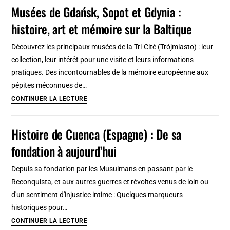
Zakopane
Musées de Gdańsk, Sopot et Gdynia :
dans
histoire, art et mémoire sur la Baltique
les
Carpates
Découvrez les principaux musées de la Tri-Cité (Trójmiasto) : leur
(Pologne)
collection, leur intérêt pour une visite et leurs informations
pratiques. Des incontournables de la mémoire européenne aux
pépites méconnues de…
Musées
CONTINUER LA LECTURE
de
Gdańsk,
Histoire de Cuenca (Espagne) : De sa
Sopot
fondation à aujourd’hui
et
Gdynia
Depuis sa fondation par les Musulmans en passant par le
:
Reconquista, et aux autres guerres et révoltes venus de loin ou
histoire,
d'un sentiment d'injustice intime : Quelques marqueurs
art
historiques pour…
et
Histoire
CONTINUER LA LECTURE
mémoire