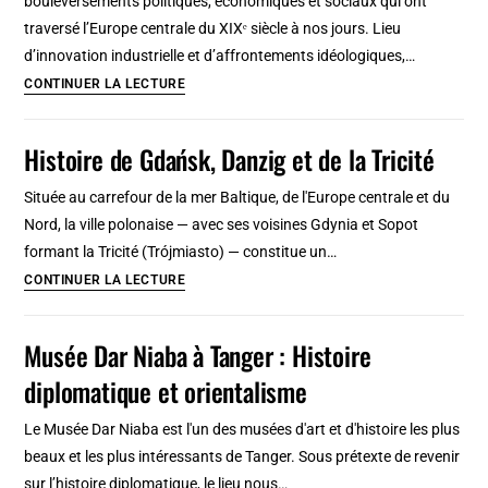
bouleversements politiques, économiques et sociaux qui ont
architecture
traversé l’Europe centrale du XIXᵉ siècle à nos jours. Lieu
et
d’innovation industrielle et d’affrontements idéologiques,…
design
Histoire
CONTINUER LA LECTURE
des
chantiers
Histoire de Gdańsk, Danzig et de la Tricité
navals
de
Située au carrefour de la mer Baltique, de l'Europe centrale et du
Gdańsk
Nord, la ville polonaise — avec ses voisines Gdynia et Sopot
:
formant la Tricité (Trójmiasto) — constitue un…
De
Histoire
CONTINUER LA LECTURE
la
de
puissance
Gdańsk,
Musée Dar Niaba à Tanger : Histoire
maritime
Danzig
diplomatique et orientalisme
prusse
et
à
de
Le Musée Dar Niaba est l'un des musées d'art et d'histoire les plus
la
la
beaux et les plus intéressants de Tanger. Sous prétexte de revenir
chute
Tricité
sur l’histoire diplomatique, le lieu nous…