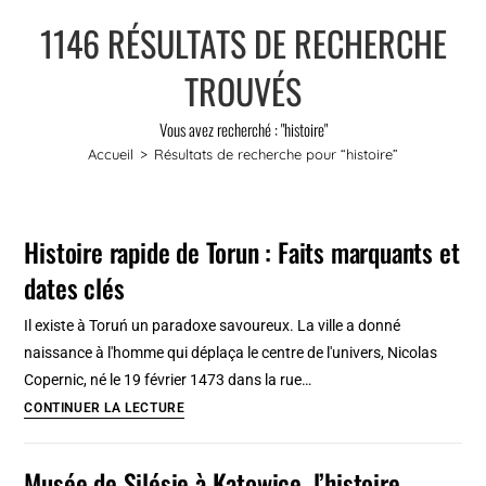
1146
RÉSULTATS DE RECHERCHE
TROUVÉS
Vous avez recherché : "histoire"
Accueil
>
Résultats de recherche pour
“histoire”
Histoire rapide de Torun : Faits marquants et
dates clés
Il existe à Toruń un paradoxe savoureux. La ville a donné
naissance à l'homme qui déplaça le centre de l'univers, Nicolas
Copernic, né le 19 février 1473 dans la rue…
Histoire
CONTINUER LA LECTURE
rapide
de
Musée de Silésie à Katowice, l’histoire