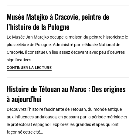
de
Tanger,
Musée Matejko à Cracovie, peintre de
ville-
l’histoire de la Pologne
frontière
au
Le Musée Jan Matejko occupe la maison du peintre historiciste le
large
plus célèbre de Pologne. Administré par le Musée National de
de
Cracovie, il constitue un lieu assez décevant avec peu d'oeuvres
Gibraltar
significatives…
et
Musée
CONTINUER LA LECTURE
de
Matejko
l’Espagne
à
Histoire de Tétouan au Maroc : Des origines
Cracovie,
à aujourd’hui
peintre
de
Découvrez l’histoire fascinante de Tétouan, du monde antique
l’histoire
aux influences andalouses, en passant par la période mérinide et
de
le protectorat espagnol. Explorez les grandes étapes qui ont
la
façonné cette cité…
Pologne