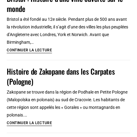
monde
rapide
à
Bristol a été fondé au 12e siècle. Pendant plus de 500 ans avant
lire
la révolution industrielle, il s’agit d’une des villes les plus peuplées
d’Angleterre avec Londres, York et Norwich. Avant que
Birmingham,…
Bristol
CONTINUER LA LECTURE
:
Histoire
Histoire de Zakopane dans les Carpates
d’une
(Pologne)
ville
ouverte
Zakopane se trouve dans la région de Podhale en Petite Pologne
sur
(Malopolska en polonais) au sud de Cracovie. Les habitants de
le
cette région sont appelés les « Gorales » ou montagnards en
monde
polonais.…
Histoire
CONTINUER LA LECTURE
de