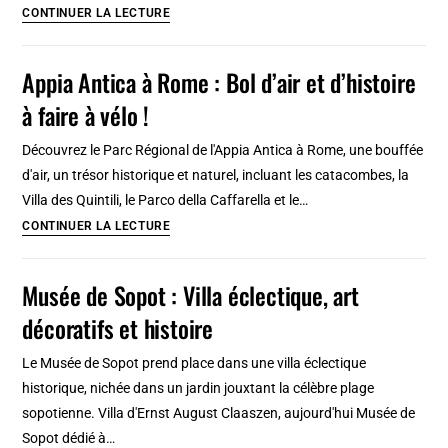
Histoire
CONTINUER LA LECTURE
de
Tétouan
Appia Antica à Rome : Bol d’air et d’histoire
au
à faire à vélo !
Maroc
:
Découvrez le Parc Régional de l'Appia Antica à Rome, une bouffée
Des
d'air, un trésor historique et naturel, incluant les catacombes, la
origines
Villa des Quintili, le Parco della Caffarella et le…
à
Appia
CONTINUER LA LECTURE
aujourd’hui
Antica
à
Musée de Sopot : Villa éclectique, art
Rome
décoratifs et histoire
:
Bol
Le Musée de Sopot prend place dans une villa éclectique
d’air
historique, nichée dans un jardin jouxtant la célèbre plage
et
sopotienne. Villa d'Ernst August Claaszen, aujourd'hui Musée de
d’histoire
Sopot dédié à…