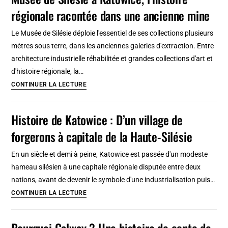
Torun
régionale racontée dans une ancienne mine
:
Faits
Le Musée de Silésie déploie l'essentiel de ses collections plusieurs
marquants
mètres sous terre, dans les anciennes galeries d'extraction. Entre
et
architecture industrielle réhabilitée et grandes collections d'art et
dates
d'histoire régionale, la…
clés
Musée
CONTINUER LA LECTURE
de
Silésie
Histoire de Katowice : D’un village de
à
forgerons à capitale de la Haute-Silésie
Katowice,
l’histoire
En un siècle et demi à peine, Katowice est passée d'un modeste
régionale
hameau silésien à une capitale régionale disputée entre deux
racontée
nations, avant de devenir le symbole d'une industrialisation puis…
dans
Histoire
CONTINUER LA LECTURE
une
de
ancienne
Katowice
Pourquoi Galway ? Une histoire de conte de
mine