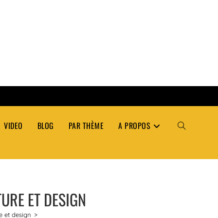
VIDEO
BLOG
PAR THÈME
A PROPOS
TOGGLE
WEBSITE
TURE ET DESIGN
SEARCH
re et design
>