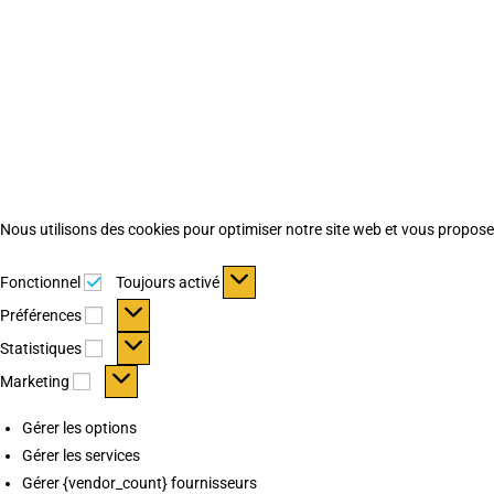
Nous utilisons des cookies pour optimiser notre site web et vous proposer 
Fonctionnel
Fonctionnel
Toujours activé
Préférences
Préférences
Statistiques
Statistiques
Marketing
Marketing
Gérer les options
Gérer les services
Gérer {vendor_count} fournisseurs