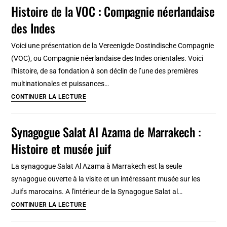
des
Histoire de la VOC : Compagnie néerlandaise
Canaux
des Indes
d’Amsterdam
:
Voici une présentation de la Vereenigde Oostindische Compagnie
Passionnante
(VOC), ou Compagnie néerlandaise des Indes orientales. Voici
histoire
l'histoire, de sa fondation à son déclin de l’une des premières
!
multinationales et puissances…
Histoire
CONTINUER LA LECTURE
de
la
Synagogue Salat Al Azama de Marrakech :
VOC
Histoire et musée juif
:
Compagnie
La synagogue Salat Al Azama à Marrakech est la seule
néerlandaise
synagogue ouverte à la visite et un intéressant musée sur les
des
Juifs marocains. A l'intérieur de la Synagogue Salat al…
Indes
Synagogue
CONTINUER LA LECTURE
Salat