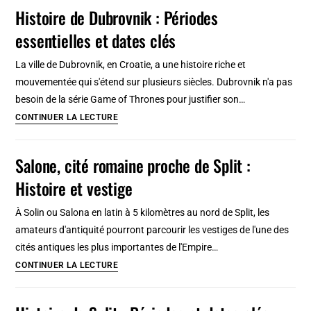
Al
Histoire de Dubrovnik : Périodes
Azama
essentielles et dates clés
de
Marrakech
La ville de Dubrovnik, en Croatie, a une histoire riche et
:
mouvementée qui s'étend sur plusieurs siècles. Dubrovnik n'a pas
Histoire
besoin de la série Game of Thrones pour justifier son…
et
Histoire
CONTINUER LA LECTURE
musée
de
juif
Dubrovnik
Salone, cité romaine proche de Split :
:
Histoire et vestige
Périodes
essentielles
À Solin ou Salona en latin à 5 kilomètres au nord de Split, les
et
amateurs d'antiquité pourront parcourir les vestiges de l'une des
dates
cités antiques les plus importantes de l'Empire…
clés
Salone,
CONTINUER LA LECTURE
cité
romaine