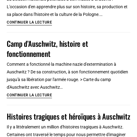
et
L'occasion d'en apprendre plus sur son histoire, sa production et
de
sa place dans l'histoire et la culture de la Pologne.…
la
Musée
CONTINUER LA LECTURE
Slovénie
de
la
Camp d’Auschwitz, histoire et
vodka
fonctionnement
à
Cracovie
Comment a fonctionné la machine nazie d'extermination à
:
Auschwitz ? De sa construction, à son fonctionnement quotidien
histoire,
jusqu'à sa libération par l'armée rouge. > Carte du camp
culture
d'Auschwitz avec Auschwitz…
et
Camp
CONTINUER LA LECTURE
dégustation
d’Auschwitz,
!
histoire
Histoires tragiques et héroïques à Auschwitz
et
fonctionnement
Il y a littéralement un million d'histoires tragiques à Auschwitz.
Certaines ont traversé le temps pour nous permettre d'imaginer