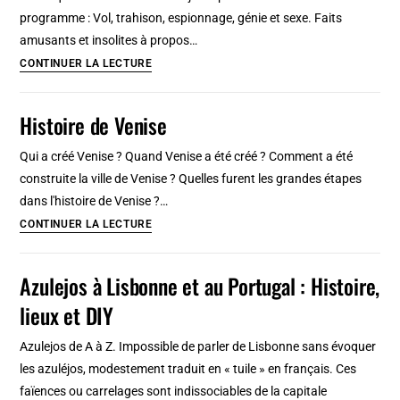
et
programme : Vol, trahison, espionnage, génie et sexe. Faits
pendant
amusants et insolites à propos…
la
Fun
CONTINUER LA LECTURE
2e
Facts
guerre
:
Histoire de Venise
mondiale
L’histoire
?
insolite
Qui a créé Venise ? Quand Venise a été créé ? Comment a été
de
construite la ville de Venise ? Quelles furent les grandes étapes
Venise
dans l'histoire de Venise ?…
pour
Histoire
CONTINUER LA LECTURE
briller
de
en
Venise
Azulejos à Lisbonne et au Portugal : Histoire,
société
lieux et DIY
Azulejos de A à Z. Impossible de parler de Lisbonne sans évoquer
les azuléjos, modestement traduit en « tuile » en français. Ces
faïences ou carrelages sont indissociables de la capitale