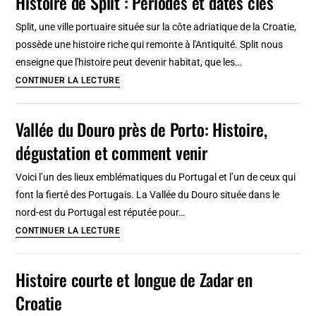
Histoire de Split : Périodes et dates clés
proche
de
Split, une ville portuaire située sur la côte adriatique de la Croatie,
Split
possède une histoire riche qui remonte à l'Antiquité. Split nous
:
enseigne que l'histoire peut devenir habitat, que les…
Histoire
Histoire
CONTINUER LA LECTURE
et
de
vestige
Split
Vallée du Douro près de Porto: Histoire,
:
dégustation et comment venir
Périodes
et
Voici l’un des lieux emblématiques du Portugal et l’un de ceux qui
dates
font la fierté des Portugais. La Vallée du Douro située dans le
clés
nord-est du Portugal est réputée pour…
Vallée
CONTINUER LA LECTURE
du
Douro
Histoire courte et longue de Zadar en
près
Croatie
de