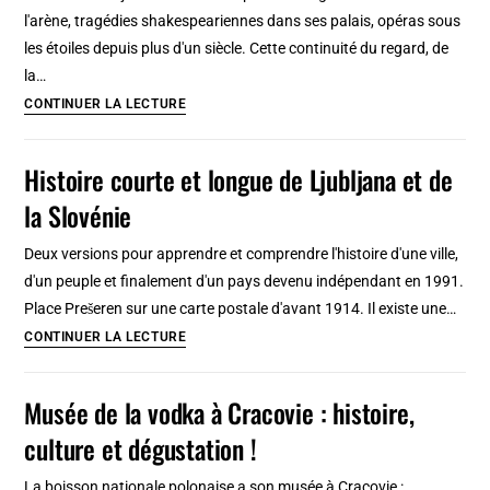
et
l'arène, tragédies shakespeariennes dans ses palais, opéras sous
lecture
les étoiles depuis plus d'un siècle. Cette continuité du regard, de
rapide
la…
Histoire
CONTINUER LA LECTURE
courte
de
Histoire courte et longue de Ljubljana et de
Vérone
la Slovénie
:
Condensé
Deux versions pour apprendre et comprendre l'histoire d'une ville,
rapide
d'un peuple et finalement d'un pays devenu indépendant en 1991.
à
Place Prešeren sur une carte postale d'avant 1914. Il existe une…
lire
Histoire
CONTINUER LA LECTURE
courte
et
Musée de la vodka à Cracovie : histoire,
longue
culture et dégustation !
de
Ljubljana
La boisson nationale polonaise a son musée à Cracovie :