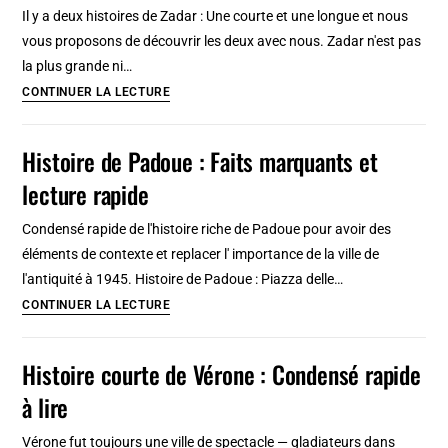
Porto:
Il y a deux histoires de Zadar : Une courte et une longue et nous
Histoire,
vous proposons de découvrir les deux avec nous. Zadar n'est pas
dégustation
la plus grande ni…
et
Histoire
CONTINUER LA LECTURE
comment
courte
venir
et
Histoire de Padoue : Faits marquants et
longue
lecture rapide
de
Zadar
Condensé rapide de l'histoire riche de Padoue pour avoir des
en
éléments de contexte et replacer l' importance de la ville de
Croatie
l'antiquité à 1945. Histoire de Padoue : Piazza delle…
Histoire
CONTINUER LA LECTURE
de
Padoue
Histoire courte de Vérone : Condensé rapide
:
à lire
Faits
marquants
Vérone fut toujours une ville de spectacle — gladiateurs dans