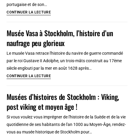
portugaise et de son…
Azulejos
CONTINUER LA LECTURE
à
Lisbonne
Musée Vasa à Stockholm, l’histoire d’un
et
naufrage peu glorieux
au
Portugal
Le musée Vasa retrace l'histoire du navire de guerre commandé
:
par le roi Gustave II Adolphe, un trois-mâts construit au 17ème
Histoire,
siècle englouti par la mer en août 1628 après…
lieux
Musée
CONTINUER LA LECTURE
et
Vasa
DIY
à
Musées d’histoires de Stockholm : Viking,
Stockholm,
post viking et moyen âge !
l’histoire
d’un
Si vous voulez vous imprégner de l'histoire de la Suède et de la vie
naufrage
quotidienne de ses habitants de l'an 1000 au Moyen-Âge, rendez-
peu
vous au musée historique de Stockholm pour…