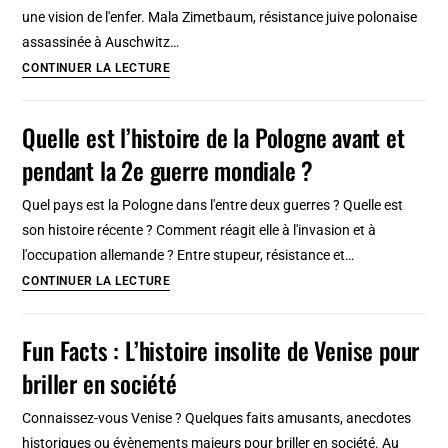
une vision de l'enfer. Mala Zimetbaum, résistance juive polonaise
assassinée à Auschwitz…
Histoires
CONTINUER LA LECTURE
tragiques
et
Quelle est l’histoire de la Pologne avant et
héroïques
pendant la 2e guerre mondiale ?
à
Auschwitz
Quel pays est la Pologne dans l'entre deux guerres ? Quelle est
son histoire récente ? Comment réagit elle à l'invasion et à
l'occupation allemande ? Entre stupeur, résistance et…
Quelle
CONTINUER LA LECTURE
est
l’histoire
Fun Facts : L’histoire insolite de Venise pour
de
briller en société
la
Pologne
Connaissez-vous Venise ? Quelques faits amusants, anecdotes
avant
historiques ou évènements majeurs pour briller en société. Au