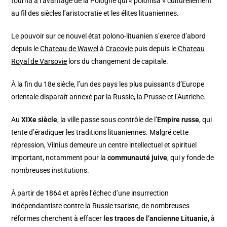
tourna à l’avantage de la Pologne qui « polonisa » culturellement
au fil des siècles l’aristocratie et les élites lituaniennes.
Le pouvoir sur ce nouvel état polono-lituanien s’exerce d’abord
depuis le
Chateau de Wawel
à
Cracovie
puis depuis le
Chateau
Royal de Varsovie
lors du changement de capitale.
À la fin du 18e siècle, l’un des pays les plus puissants d’Europe
orientale disparaît annexé par la Russie, la Prusse et l’Autriche.
Au
XIXe siècle
, la ville passe sous contrôle de l’
Empire russe
, qui
tente d’éradiquer les traditions lituaniennes. Malgré cette
répression, Vilnius demeure un centre intellectuel et spirituel
important, notamment pour la
communauté juive
, qui y fonde de
nombreuses institutions.
À partir de 1864 et après l’échec d’une insurrection
indépendantiste contre la Russie tsariste, de nombreuses
réformes cherchent à effacer
les traces de l’ancienne Lituanie,
à