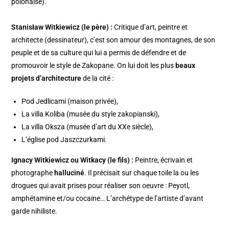
polonaise).
Stanisław Witkiewicz (le père) :
Critique d’art, peintre et
architecte (dessinateur), c’est son amour des montagnes, de son
peuple et de sa culture qui lui a permis de défendre et de
promouvoir le style de Zakopane. On lui doit les plus
beaux
projets d’architecture
de la cité :
Pod Jedlicami (maison privée),
La villa Koliba (musée du style zakopianski),
La villa Oksza (musée d’art du XXe siècle),
L’église pod Jaszczurkami.
Ignacy Witkiewicz ou Witkacy (le fils) :
Peintre, écrivain et
photographe
halluciné
. Il précisait sur chaque toile la ou les
drogues qui avait prises pour réaliser son oeuvre : Peyotl,
amphétamine et/ou cocaine… L’archétype de l’artiste d’avant
garde nihiliste.