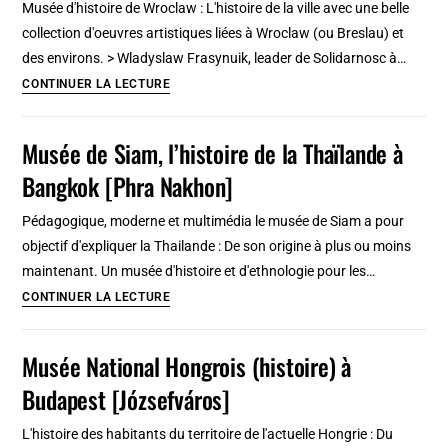
Musée d'histoire de Wroclaw : L'histoire de la ville avec une belle
et
collection d'oeuvres artistiques liées à Wroclaw (ou Breslau) et
plus
des environs. > Wladyslaw Frasynuik, leader de Solidarnosc à…
belles
Musée
CONTINUER LA LECTURE
constructions
d’histoire
de
Musée de Siam, l’histoire de la Thaïlande à
Wroclaw
Bangkok [Phra Nakhon]
:
L’histoire
Pédagogique, moderne et multimédia le musée de Siam a pour
et
objectif d'expliquer la Thailande : De son origine à plus ou moins
l’art
maintenant. Un musée d'histoire et d'ethnologie pour les…
se
Musée
CONTINUER LA LECTURE
rencontrent
de
[Vieille
Siam,
Musée National Hongrois (histoire) à
Ville]
l’histoire
Budapest [Józsefváros]
de
la
L'histoire des habitants du territoire de l'actuelle Hongrie : Du
Thaïlande