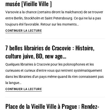
musée [Vieille Ville ]
Histoire,
infographie
Varsovie a la chance (certains diront la malchance) de se trouver
et
entre Berlin, Stockholm et Saint Petersbourg. Ce qui ne lui a pas
vidéos
toujours été favorable. Retour sur les moments…
Histoire
CONTINUER LA LECTURE
de
Varsovie
7 belles librairies de Cracovie : Histoire,
et
culture juive, BD, new age…
son
surprenant
Quelques librairies à Cracovie pour les polonophones et les
musée
curieuses et curieux d'entre vous qui rentrent systématiquement
[Vieille
dans les librairies d'un pays même quand ils n'en connaissent pas
Ville
la langue…
]
7
CONTINUER LA LECTURE
belles
librairies
Place de la Vieille Ville à Prague : Rendez-
de