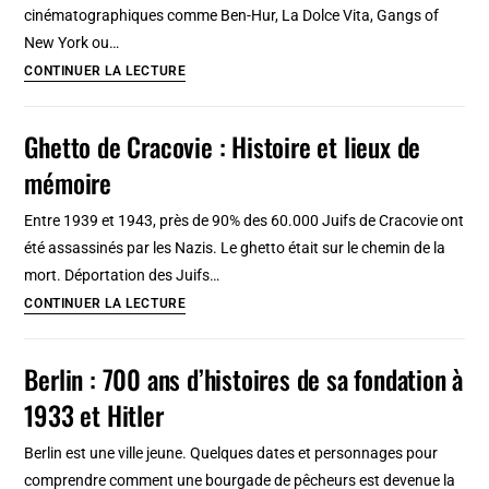
cinématographiques comme Ben-Hur, La Dolce Vita, Gangs of
New York ou…
Cinecittà
CONTINUER LA LECTURE
à
Rome,
Ghetto de Cracovie : Histoire et lieux de
visite
mémoire
et
histoire
Entre 1939 et 1943, près de 90% des 60.000 Juifs de Cracovie ont
du
été assassinés par les Nazis. Le ghetto était sur le chemin de la
studio
mort. Déportation des Juifs…
de
Ghetto
CONTINUER LA LECTURE
cinéma
de
Cracovie
Berlin : 700 ans d’histoires de sa fondation à
:
1933 et Hitler
Histoire
et
Berlin est une ville jeune. Quelques dates et personnages pour
lieux
comprendre comment une bourgade de pêcheurs est devenue la