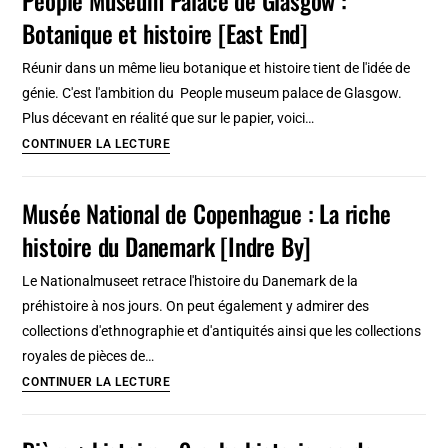
:
Botanique et histoire [East End]
De
la
Réunir dans un même lieu botanique et histoire tient de l'idée de
fondation
génie. C'est l'ambition du People museum palace de Glasgow.
à
Plus décevant en réalité que sur le papier, voici…
la
People
CONTINUER LA LECTURE
capitale
Museum
du
Palace
Musée National de Copenhague : La riche
Portugal
de
histoire du Danemark [Indre By]
Glasgow
:
Le Nationalmuseet retrace l'histoire du Danemark de la
Botanique
préhistoire à nos jours. On peut également y admirer des
et
collections d'ethnographie et d'antiquités ainsi que les collections
histoire
royales de pièces de…
[East
Musée
CONTINUER LA LECTURE
End]
National
de