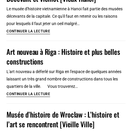
la
Le musée d'histoire vietnamienne à Hanoi fait partie des musées
ville
décevants de la capitale. Ce qu'il faut en retenir ou les raisons
et
pour lesquels il faut jeter un oeil malgré…
sur
Musée
CONTINUER LA LECTURE
l’Histoire
d’histoire
[Old
vietnamienne
Art nouveau à Riga : Histoire et plus belles
Town]
à
constructions
Hanoi
:
L'art nouveau a déferlé sur Riga en l'espace de quelques années
Décevant
laissant un très grand nombre de constructions dans tous les
et
quartiers de la ville. Vous trouverez…
vieillot
Art
CONTINUER LA LECTURE
[Vieux
nouveau
Hanoi]
à
Musée d’histoire de Wroclaw : L’histoire et
Riga
l’art se rencontrent [Vieille Ville]
:
Histoire