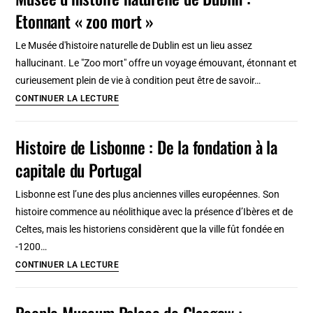
:
Etonnant « zoo mort »
L’histoire
de
Le Musée d'histoire naturelle de Dublin est un lieu assez
la
hallucinant. Le "Zoo mort" offre un voyage émouvant, étonnant et
capitale
curieusement plein de vie à condition peut être de savoir…
en
Musée
CONTINUER LA LECTURE
30
d’histoire
minutes
naturelle
Histoire de Lisbonne : De la fondation à la
chrono
de
capitale du Portugal
Dublin
:
Lisbonne est l’une des plus anciennes villes européennes. Son
Etonnant
histoire commence au néolithique avec la présence d’Ibères et de
« zoo
Celtes, mais les historiens considèrent que la ville fût fondée en
mort »
-1200…
Histoire
CONTINUER LA LECTURE
de
Lisbonne
People Museum Palace de Glasgow :