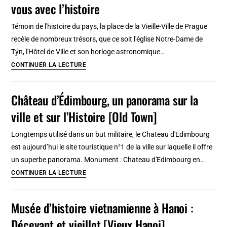
vous avec l’histoire
Cracovie
:
Témoin de l'histoire du pays, la place de la Vieille-Ville de Prague
Histoire,
recèle de nombreux trésors, que ce soit l'église Notre-Dame de
culture
Týn, l'Hôtel de Ville et son horloge astronomique…
juive,
Place
CONTINUER LA LECTURE
BD,
de
new
la
Château d’Édimbourg, un panorama sur la
age…
Vieille
ville et sur l’Histoire [Old Town]
Ville
à
Longtemps utilisé dans un but militaire, le Chateau d'Edimbourg
Prague
est aujourd’hui le site touristique n°1 de la ville sur laquelle il offre
:
un superbe panorama. Monument : Chateau d'Edimbourg en…
Rendez-
Château
CONTINUER LA LECTURE
vous
d’Édimbourg,
avec
un
Musée d’histoire vietnamienne à Hanoi :
l’histoire
panorama
Décevant et vieillot [Vieux Hanoi]
sur