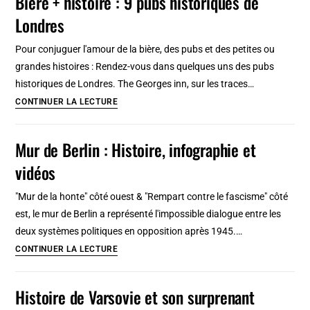
Bière + histoire : 9 pubs historiques de
Copenhague
Londres
:
La
Pour conjuguer l'amour de la bière, des pubs et des petites ou
riche
grandes histoires : Rendez-vous dans quelques uns des pubs
histoire
historiques de Londres. The Georges inn, sur les traces…
du
Bière
CONTINUER LA LECTURE
Danemark
+
[Indre
histoire
Mur de Berlin : Histoire, infographie et
By]
:
vidéos
9
pubs
"Mur de la honte" côté ouest & "Rempart contre le fascisme" côté
historiques
est, le mur de Berlin a représenté l'impossible dialogue entre les
de
deux systèmes politiques en opposition après 1945.…
Londres
Mur
CONTINUER LA LECTURE
de
Berlin
Histoire de Varsovie et son surprenant
: