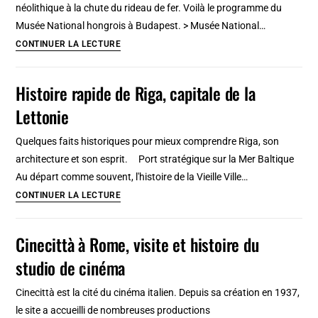
néolithique à la chute du rideau de fer. Voilà le programme du
à
Musée National hongrois à Budapest. > Musée National…
Bangkok
Musée
CONTINUER LA LECTURE
[Phra
National
Nakhon]
Hongrois
Histoire rapide de Riga, capitale de la
(histoire)
Lettonie
à
Budapest
Quelques faits historiques pour mieux comprendre Riga, son
[Józsefváros]
architecture et son esprit. Port stratégique sur la Mer Baltique
Au départ comme souvent, l'histoire de la Vieille Ville…
Histoire
CONTINUER LA LECTURE
rapide
de
Cinecittà à Rome, visite et histoire du
Riga,
studio de cinéma
capitale
de
Cinecittà est la cité du cinéma italien. Depuis sa création en 1937,
la
le site a accueilli de nombreuses productions
Lettonie