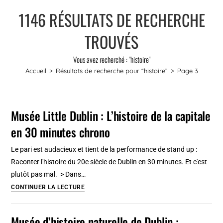
1146
RÉSULTATS DE RECHERCHE
TROUVÉS
Vous avez recherché : "histoire"
Accueil
>
Résultats de recherche pour
“histoire”
>
Page 3
Musée Little Dublin : L’histoire de la capitale
en 30 minutes chrono
Le pari est audacieux et tient de la performance de stand up :
Raconter l'histoire du 20e siècle de Dublin en 30 minutes. Et c'est
plutôt pas mal. > Dans…
Musée
CONTINUER LA LECTURE
Little
Dublin
Musée d’histoire naturelle de Dublin :