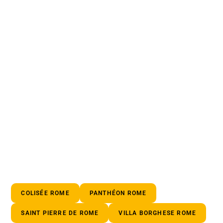
COLISÉE ROME
PANTHÉON ROME
SAINT PIERRE DE ROME
VILLA BORGHESE ROME