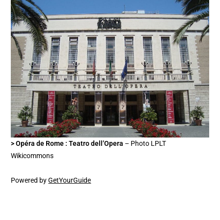
> Opéra de Rome : Teatro dell’Opera
– Photo LPLT
Wikicommons
Powered by
GetYourGuide