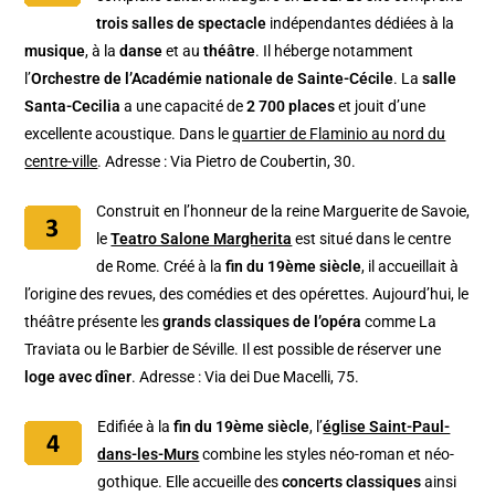
trois salles de spectacle
indépendantes dédiées à la
musique
, à la
danse
et au
théâtre
. Il héberge notamment
l’
Orchestre de l’Académie nationale de Sainte-Cécile
. La
salle
Santa-Cecilia
a une capacité de
2 700 places
et jouit d’une
excellente acoustique. Dans le
quartier de Flaminio au nord du
centre-ville
. Adresse : Via Pietro de Coubertin, 30.
Construit en l’honneur de la reine Marguerite de Savoie,
le
Teatro Salone Margherita
est situé dans le centre
de Rome. Créé à la
fin du 19ème siècle
, il accueillait à
l’origine des revues, des comédies et des opérettes. Aujourd’hui, le
théâtre présente les
grands classiques de l’opéra
comme La
Traviata ou le Barbier de Séville. Il est possible de réserver une
loge avec dîner
. Adresse : Via dei Due Macelli, 75.
Edifiée à la
fin du 19ème siècle
, l’
église Saint-Paul-
dans-les-Murs
combine les styles néo-roman et néo-
gothique. Elle accueille des
concerts classiques
ainsi