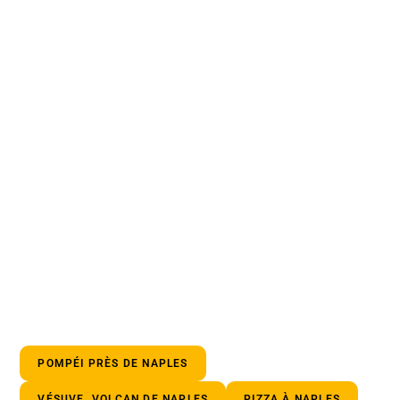
POMPÉI PRÈS DE NAPLES
VÉSUVE, VOLCAN DE NAPLES
PIZZA À NAPLES