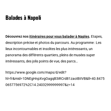
Balades à Napoli
Découvrez nos
itinéraires pour vous balader à Naples
.
Etapes,
description précise et photos du parcours. Au programme : Les
lieux incontournables et insolites les plus intéressants, un
panorama des différents quartiers, pleins de musées super
intéressants, des jolis points de vue, des parcs…
https://www.google.com/maps/d/edit?
hl=fr&mid=1DNEgHnpXvgOagqB3iRCrd81zaoIBIIVB&ll=40.8475
0657756972%2C14.24032999999997&z=14