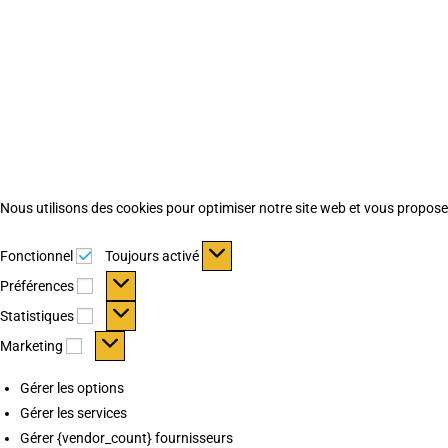
Nous utilisons des cookies pour optimiser notre site web et vous proposer 
Fonctionnel
Fonctionnel
Toujours activé
Préférences
Préférences
Statistiques
Statistiques
Marketing
Marketing
Gérer les options
Gérer les services
Gérer {vendor_count} fournisseurs