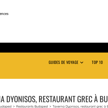
rences
GUIDES DE VOYAGE
TOP 10
A DYONISOS, RESTAURANT GREC À B
udapest
>
Restaurants Budapest
>
Taverna Dyonisos, restaurant grec à 