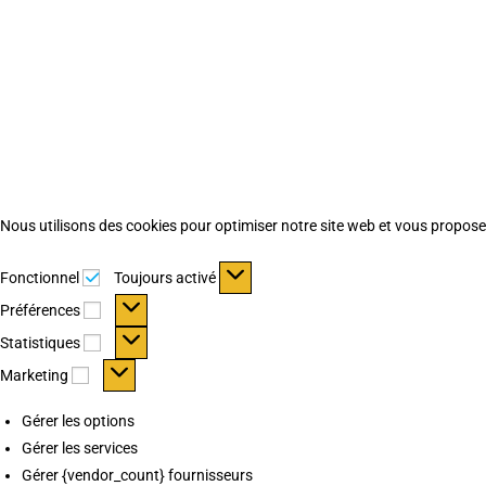
Nous utilisons des cookies pour optimiser notre site web et vous proposer 
Fonctionnel
Fonctionnel
Toujours activé
Préférences
Préférences
Statistiques
Statistiques
Marketing
Marketing
Gérer les options
Gérer les services
Gérer {vendor_count} fournisseurs