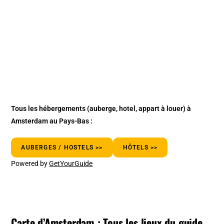
Tous les hébergements
(auberge, hotel, appart à louer)
à
Amsterdam au Pays-Bas :
AUBERGES / HOSTELS >>
HÔTELS >>
Powered by
GetYourGuide
Carte d’Amsterdam : Tous les lieux du guide