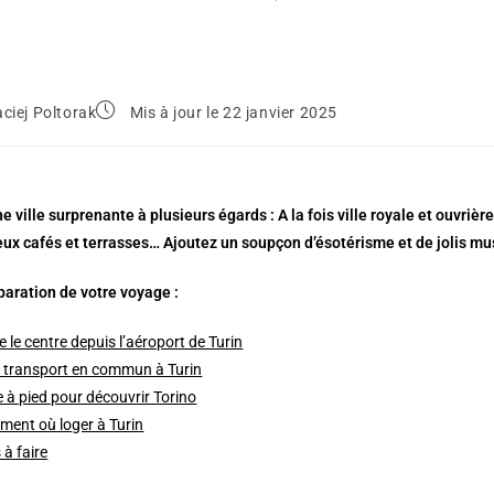
ciej Poltorak
Mis à jour le 22 janvier 2025
e ville surprenante à plusieurs égards : A la fois ville royale et ouvrière, 
x cafés et terrasses… Ajoutez un soupçon d’ésotérisme et de jolis musées
paration de votre voyage :
e le centre depuis l’aéroport de Turin
t transport en commun à Turin
re à pied pour découvrir Torino
ment où loger à Turin
 à faire