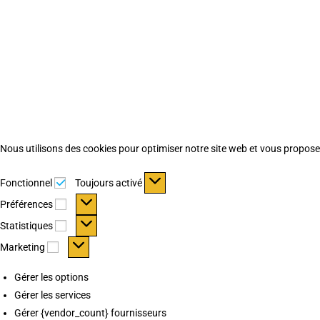
Nous utilisons des cookies pour optimiser notre site web et vous proposer 
Fonctionnel
Fonctionnel
Toujours activé
Préférences
Préférences
Statistiques
Statistiques
Marketing
Marketing
Gérer les options
Gérer les services
Gérer {vendor_count} fournisseurs