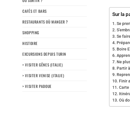
OÙ SORTIR ?
CAFÉS ET BARS
Sur la p
RESTAURANTS OÙ MANGER ?
Se pren
S’embr
SHOPPING
Se fair
HISTOIRE
Prépare
Boire E
EXCURSIONS DEPUIS TURIN
Apprend
Ne plus
> VISITER GÊNES (ITALIE)
Partir 
Reprend
> VISITER VENISE (ITALIE)
Finir 
> VISITER PADOUE
Carte 
Itinér
Où do