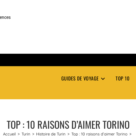
rences
GUIDES DE VOYAGE
TOP 10
TOP : 10 RAISONS D’AIMER TORINO
Accueil
>
Turin
>
Histoire de Turin
>
Top : 10 raisons d’aimer Torino
>