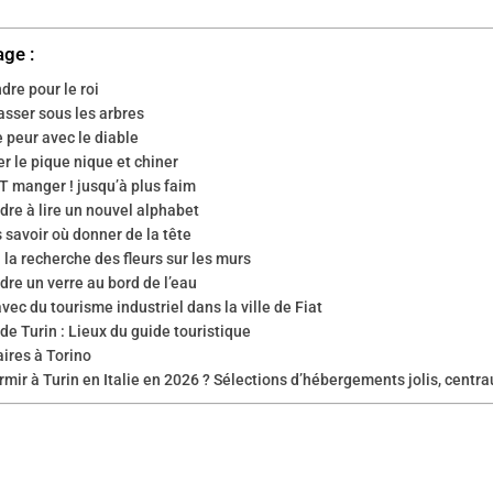
age :
dre pour le roi
asser sous les arbres
e peur avec le diable
r le pique nique et chiner
T manger ! jusqu’à plus faim
re à lire un nouvel alphabet
 savoir où donner de la tête
à la recherche des fleurs sur les murs
re un verre au bord de l’eau
avec du tourisme industriel dans la ville de Fiat
de Turin : Lieux du guide touristique
aires à Torino
rmir à Turin en Italie en 2026 ? Sélections d’hébergements jolis, centr