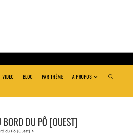
VIDEO
BLOG
PAR THÈME
A PROPOS
TOGGLE
WEBSITE
U BORD DU PÔ [OUEST]
SEARCH
ord du Pô [Ouest]
>