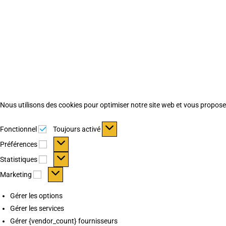
Nous utilisons des cookies pour optimiser notre site web et vous proposer 
Fonctionnel
Fonctionnel
Toujours activé
Préférences
Préférences
Statistiques
Statistiques
Marketing
Marketing
Gérer les options
Gérer les services
Gérer {vendor_count} fournisseurs