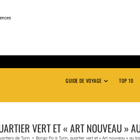
rences
GUIDE DE VOYAGE
TOP 10
UARTIER VERT ET « ART NOUVEAU » A
uartiers de Turin
>
Borgo Po à Turin, quartier vert et « Art nouveau » au b